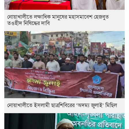
নোয়াখালীতে লক্ষাধিক মানুষের মহাসমাবেশ হেজবুত
তওহীদ নিষিদ্ধের দাবি
নোয়াখালীতে ইসলামী ছাত্রশিবিরের ‘অদম্য জুলাই’ মিছিল