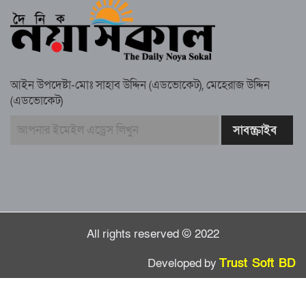
গাউসিয়া কমিটির সম্পাদক কামাল হোসাইনের
স্মরণ সভায় মিলাদ ও দোয়া
আইন উপদেষ্টা-মোঃ সাহাব উদ্দিন (এডভোকেট), মেহেরাজ উদ্দিন
কামরুল কাননের ছবি বিকৃত করে অপপ্রচারের
(এডভোকেট)
প্রতিবাদে চাটখিলে মানববন্ধন
বাংলাদেশ আজ দুই ভাগে বিভক্ত—একটি
‘৭২’অন্যটি ‘২৪’: মামুনুল হক
All rights reserved © 2022
Developed by
Trust Soft BD