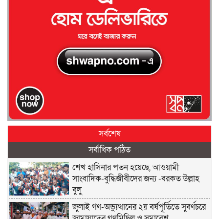
সর্বশেষ
সর্বাধিক পঠিত
শেখ হাসিনার পতন হয়েছে, আওয়ামী
সাংবাদিক-বুদ্ধিজীবীদের জন্য -বরকত উল্লাহ
বুলু
জুলাই গণ-অভ্যুত্থানের ২য় বর্ষপূর্তিতে সুবর্ণচরে
জামায়াতের গণমিছিল ও সমাবেশ