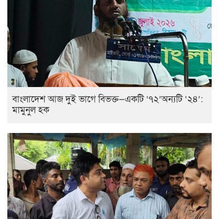
বাংলাদেশ আজ দুই ভাগে বিভক্ত—একটি ‘৭২’অন্যটি ‘২৪’:
মামুনুল হক