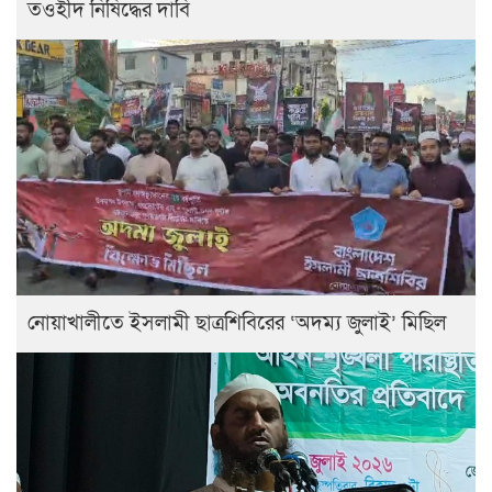
তওহীদ নিষিদ্ধের দাবি
নোয়াখালীতে ইসলামী ছাত্রশিবিরের ‘অদম্য জুলাই’ মিছিল