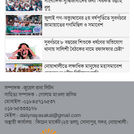
সাংবাদিক-বুদ্ধিজীবীদের জন্য -বরকত উল্লাহ
বুলু
জুলাই গণ-অভ্যুত্থানের ২য় বর্ষপূর্তিতে সুবর্ণচরে
জামায়াতের গণমিছিল ও সমাবেশ
সুবর্ণচরে ৮ বছরের শিশুকে ধর্ষণের অভিযোগ
থানায় সালিশী বৈঠকের নামে রফাদফার চেষ্টা“
নোয়াখালীতে লক্ষাধিক মানুষের মহাসমাবেশ
হেজবুত তওহীদ নিষিদ্ধের দাবি
সম্পাদক -জুয়েল রানা লিটন
নোয়াখালীতে ইসলামী মহাসমাবেশের প্রস্তুতি
সাহিত্য সম্পাদক - গোলাম মাওলা জসিম
সম্পন্ন, অংশ নেবেন লক্ষাধিক মানুষ
মোবাইল -০১৮৪৫৭১৬৫৩৭
০১৮৬৫৩৩৩১৭৬
নোয়াখালীতে ইসলামী ছাত্রশিবিরের ‘অদম্য
মেইল:- dailynayasakal@gmail.com
জুলাই’ মিছিল
অস্থায়ী কার্যালয় : কিচেন মার্কেট (২য় তলা), সোনাপুর, সদর, নোয়াখালী।