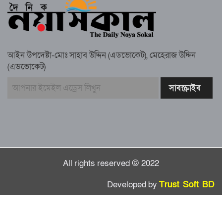
সুবর্ণচরে মায়ের অভিযোগে সাবেক ভাইস
চেয়ারম্যান গ্রেপ্তার
আইন উপদেষ্টা-মোঃ সাহাব উদ্দিন (এডভোকেট), মেহেরাজ উদ্দিন
(এডভোকেট)
গাউসিয়া কমিটির সম্পাদক কামাল হোসাইনের
স্মরণ সভায় মিলাদ ও দোয়া
কামরুল কাননের ছবি বিকৃত করে অপপ্রচারের
প্রতিবাদে চাটখিলে মানববন্ধন
All rights reserved © 2022
Developed by
Trust Soft BD