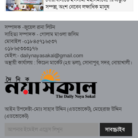
সম্পন্ন, অংশ নেবেন লক্ষাধিক মানুষ
নোয়াখালীতে ইসলামী ছাত্রশিবিরের ‘অদম্য
সম্পাদক -জুয়েল রানা লিটন
জুলাই’ মিছিল
সাহিত্য সম্পাদক - গোলাম মাওলা জসিম
মোবাইল -০১৮৪৫৭১৬৫৩৭
০১৮৬৫৩৩৩১৭৬
সুবর্ণচরে মায়ের অভিযোগে সাবেক ভাইস
মেইল:- dailynayasakal@gmail.com
চেয়ারম্যান গ্রেপ্তার
অস্থায়ী কার্যালয় : কিচেন মার্কেট (২য় তলা), সোনাপুর, সদর, নোয়াখালী।
গাউসিয়া কমিটির সম্পাদক কামাল হোসাইনের
স্মরণ সভায় মিলাদ ও দোয়া
আইন উপদেষ্টা-মোঃ সাহাব উদ্দিন (এডভোকেট), মেহেরাজ উদ্দিন
কামরুল কাননের ছবি বিকৃত করে অপপ্রচারের
(এডভোকেট)
প্রতিবাদে চাটখিলে মানববন্ধন