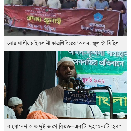
নোয়াখালীতে ইসলামী ছাত্রশিবিরের ‘অদম্য জুলাই’ মিছিল
বাংলাদেশ আজ দুই ভাগে বিভক্ত—একটি ‘৭২’অন্যটি ‘২৪’: