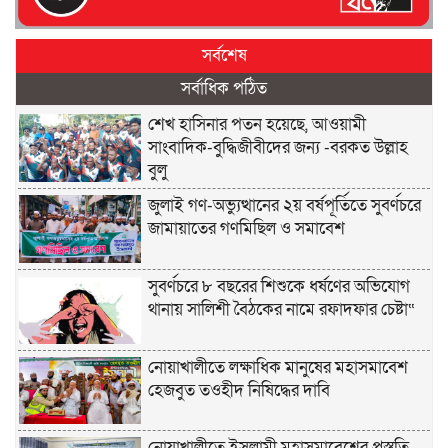
সর্বশেষ
সর্বাধিক পঠিত
শেখ হাসিনার পতন হয়েছে, আওয়ামী
সাংবাদিক-বুদ্ধিজীবীদের জন্য -বরকত উল্লাহ
বুলু
জুলাই গণ-অভ্যুত্থানের ২য় বর্ষপূর্তিতে সুবর্ণচরে
জামায়াতের গণমিছিল ও সমাবেশ
সুবর্ণচরে ৮ বছরের শিশুকে ধর্ষণের অভিযোগ
থানায় সালিশী বৈঠকের নামে রফাদফার চেষ্টা“
নোয়াখালীতে লক্ষাধিক মানুষের মহাসমাবেশ
হেজবুত তওহীদ নিষিদ্ধের দাবি
নোয়াখালীতে ইসলামী মহাসমাবেশের প্রস্তুতি