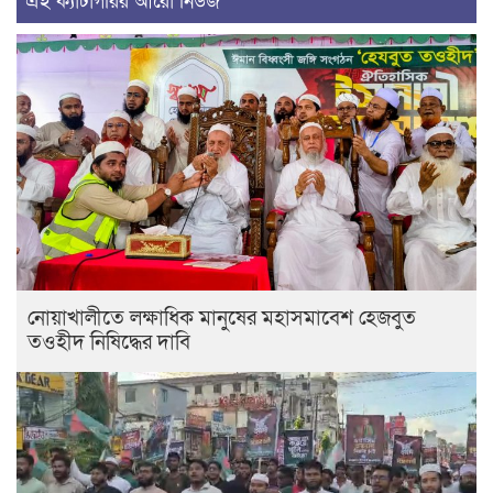
এই ক্যাটাগরির আরো নিউজ
নোয়াখালীতে লক্ষাধিক মানুষের মহাসমাবেশ হেজবুত
তওহীদ নিষিদ্ধের দাবি