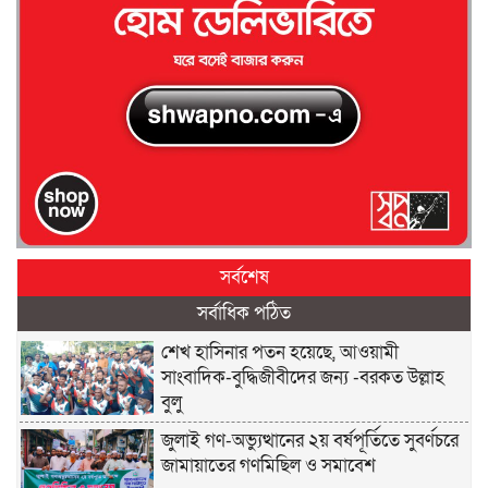
সর্বশেষ
সর্বাধিক পঠিত
শেখ হাসিনার পতন হয়েছে, আওয়ামী
সাংবাদিক-বুদ্ধিজীবীদের জন্য -বরকত উল্লাহ
বুলু
জুলাই গণ-অভ্যুত্থানের ২য় বর্ষপূর্তিতে সুবর্ণচরে
জামায়াতের গণমিছিল ও সমাবেশ