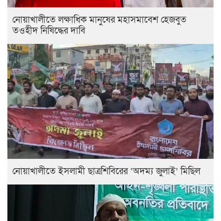
নোয়াখালীতে লক্ষাধিক মানুষের মহাসমাবেশ হেজবুত
তওহীদ নিষিদ্ধের দাবি
নোয়াখালীতে ইসলামী ছাত্রশিবিরের ‘অদম্য জুলাই’ মিছিল