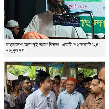
বাংলাদেশ আজ দুই ভাগে বিভক্ত—একটি ‘৭২’অন্যটি ‘২৪’:
মামুনুল হক