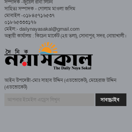
সম্পাদক -জুয়েল রানা লিটন
নোয়াখালীতে ইসলামী মহাসমাবেশের প্রস্তুতি
সাহিত্য সম্পাদক - গোলাম মাওলা জসিম
সম্পন্ন, অংশ নেবেন লক্ষাধিক মানুষ
মোবাইল -০১৮৪৫৭১৬৫৩৭
০১৮৬৫৩৩৩১৭৬
নোয়াখালীতে ইসলামী ছাত্রশিবিরের ‘অদম্য
মেইল:- dailynayasakal@gmail.com
জুলাই’ মিছিল
অস্থায়ী কার্যালয় : কিচেন মার্কেট (২য় তলা), সোনাপুর, সদর, নোয়াখালী।
সুবর্ণচরে মায়ের অভিযোগে সাবেক ভাইস
চেয়ারম্যান গ্রেপ্তার
আইন উপদেষ্টা-মোঃ সাহাব উদ্দিন (এডভোকেট), মেহেরাজ উদ্দিন
(এডভোকেট)
গাউসিয়া কমিটির সম্পাদক কামাল হোসাইনের
স্মরণ সভায় মিলাদ ও দোয়া
কামরুল কাননের ছবি বিকৃত করে অপপ্রচারের
প্রতিবাদে চাটখিলে মানববন্ধন