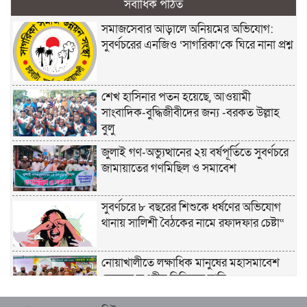
সর্বাধিক পঠিত
সমাজসেবার আড়ালে অনিয়মের অভিযোগ:
সুবর্ণচরের এনজিও ‘সাগরিকা’কে ঘিরে নানা প্রশ্ন
শেখ হাসিনার পতন হয়েছে, আওয়ামী
সাংবাদিক-বুদ্ধিজীবীদের জন্য -বরকত উল্লাহ
বুলু
জুলাই গণ-অভ্যুত্থানের ২য় বর্ষপূর্তিতে সুবর্ণচরে
জামায়াতের গণমিছিল ও সমাবেশ
সুবর্ণচরে ৮ বছরের শিশুকে ধর্ষণের অভিযোগ
থানায় সালিশী বৈঠকের নামে রফাদফার চেষ্টা“
নোয়াখালীতে লক্ষাধিক মানুষের মহাসমাবেশ
হেজবুত তওহীদ নিষিদ্ধের দাবি