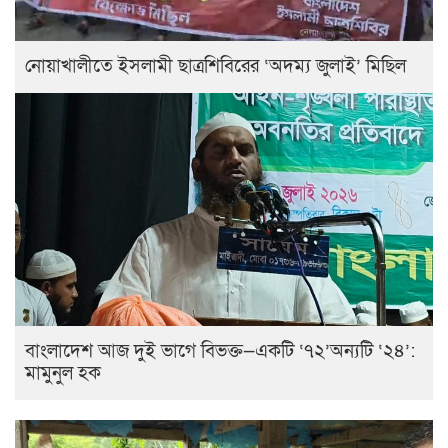
নোয়াখালীতে ইসলামী ছাত্রশিবিরের ‘অদম্য জুলাই’ মিছিল
বাংলাদেশ আজ দুই ভাগে বিভক্ত—একটি ‘৭২’অন্যটি ‘২৪’:
মামুনুল হক