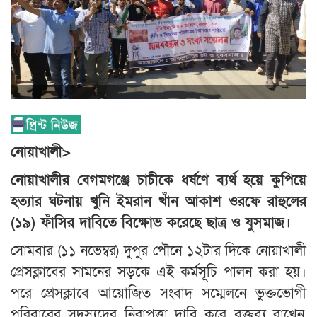
নোয়াখালী>
নোয়াখালীর বেগমগঞ্জে চাচীকে ধর্ষণে ব্যর্থ হয়ে কুপিয়ে
হত্যার ঘটনায় খুনি ইমরান খাঁন আকাশ ওরফে রাহুলের
(১৯) ফাঁসির দাবিতে বিক্ষোভ করেছে ছাত্র ও যুসমাজ।
সোমবার (১১ নভেম্বর) দুপুর পৌনে ১২টার দিকে নোয়াখালী
প্রেসক্লাবের সামনের সড়কে এই কর্মসূচি পালন করা হয়।
পরে প্রেসক্লাবে আয়োজিত সংবাদ সম্মেলনে ভুক্তভোগী
পরিবারের সদস্যদের নিরাপত্তা দাবি করে বক্তব্য রাখেন,