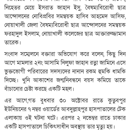
নিহেতর মেয়ে ইসরাত জাহান ইসু, বৈষম্যবিরোধী ছাত্র
আন্দোলনের নোবিপ্রবির সমন্বয়ক হাসিব আহমেদ আসিফ,
নোয়াখালী জেলা বৈষম্যবিরোধী ছাত্র আন্দোলনের সমন্বয়ক
ফরহাদুল ইসলাম, নোয়াখালী কলেজের ছাত্র আক্তারুজ্জামান
তারেক।
সংবাদ সম্মেলনে বক্তারা অভিযোগ করে বলেন, কিছু দিন
আগে মামলার ২নং আসামি নিলুফা জাহান রত্না জামিনে এসে
ভুক্তভোগী পরিবারের সদস্যদের নানান রকম হুমকি ধামকি
দিচ্ছে। খুনি আকাশের জন্মনিবন্ধনে বয়স কমিয়ে তাকে
বাঁচানোর চেষ্টা করছে একটি মহল।
এর আগে,গত বুধবার ৩০ অক্টোবর রাতে কুতুবপুর
ইউনিয়নের ৭ নম্বর ওয়ার্ডের আবদুল্লাহপুর হাসপাতালের টেক
এলাকায় ওই ঘটনা ঘটে। এরপর ২ নভেম্বর রাতে ঢাকার
একটি হাসপাতালে চিকিৎসাধীন অবস্থায় তার মৃত্যু হয়।