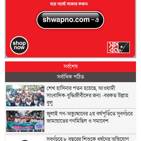
সর্বশেষ
সর্বাধিক পঠিত
শেখ হাসিনার পতন হয়েছে, আওয়ামী
সাংবাদিক-বুদ্ধিজীবীদের জন্য -বরকত উল্লাহ
বুলু
জুলাই গণ-অভ্যুত্থানের ২য় বর্ষপূর্তিতে সুবর্ণচরে
জামায়াতের গণমিছিল ও সমাবেশ
সুবর্ণচরে ৮ বছরের শিশুকে ধর্ষণের অভিযোগ