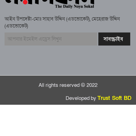
স্মরণ সভায় মিলাদ ও দোয়া
আইন উপদেষ্টা-মোঃ সাহাব উদ্দিন (এডভোকেট), মেহেরাজ উদ্দিন
কামরুল কাননের ছবি বিকৃত করে অপপ্রচারের
(এডভোকেট)
প্রতিবাদে চাটখিলে মানববন্ধন
বাংলাদেশ আজ দুই ভাগে বিভক্ত—একটি
‘৭২’অন্যটি ‘২৪’: মামুনুল হক
All rights reserved © 2022
Developed by
Trust Soft BD