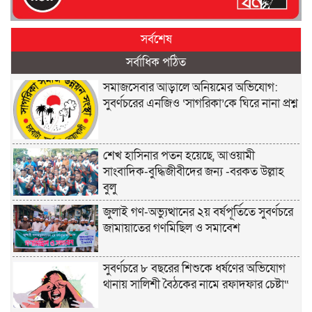
সর্বশেষ
সর্বাধিক পঠিত
সমাজসেবার আড়ালে অনিয়মের অভিযোগ:
সুবর্ণচরের এনজিও ‘সাগরিকা’কে ঘিরে নানা প্রশ্ন
শেখ হাসিনার পতন হয়েছে, আওয়ামী
সাংবাদিক-বুদ্ধিজীবীদের জন্য -বরকত উল্লাহ
বুলু
জুলাই গণ-অভ্যুত্থানের ২য় বর্ষপূর্তিতে সুবর্ণচরে
জামায়াতের গণমিছিল ও সমাবেশ
সুবর্ণচরে ৮ বছরের শিশুকে ধর্ষণের অভিযোগ
থানায় সালিশী বৈঠকের নামে রফাদফার চেষ্টা“