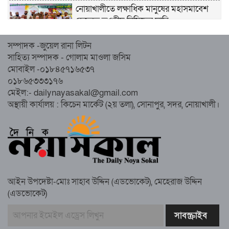
নোয়াখালীতে লক্ষাধিক মানুষের মহাসমাবেশ
হেজবুত তওহীদ নিষিদ্ধের দাবি
সম্পাদক -জুয়েল রানা লিটন
নোয়াখালীতে ইসলামী মহাসমাবেশের প্রস্তুতি
সাহিত্য সম্পাদক - গোলাম মাওলা জসিম
সম্পন্ন, অংশ নেবেন লক্ষাধিক মানুষ
মোবাইল -০১৮৪৫৭১৬৫৩৭
০১৮৬৫৩৩৩১৭৬
নোয়াখালীতে ইসলামী ছাত্রশিবিরের ‘অদম্য
মেইল:- dailynayasakal@gmail.com
জুলাই’ মিছিল
অস্থায়ী কার্যালয় : কিচেন মার্কেট (২য় তলা), সোনাপুর, সদর, নোয়াখালী।
সুবর্ণচরে মায়ের অভিযোগে সাবেক ভাইস
চেয়ারম্যান গ্রেপ্তার
আইন উপদেষ্টা-মোঃ সাহাব উদ্দিন (এডভোকেট), মেহেরাজ উদ্দিন
(এডভোকেট)
গাউসিয়া কমিটির সম্পাদক কামাল হোসাইনের
স্মরণ সভায় মিলাদ ও দোয়া