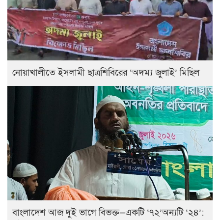
নোয়াখালীতে ইসলামী ছাত্রশিবিরের ‘অদম্য জুলাই’ মিছিল
বাংলাদেশ আজ দুই ভাগে বিভক্ত—একটি ‘৭২’অন্যটি ‘২৪’: