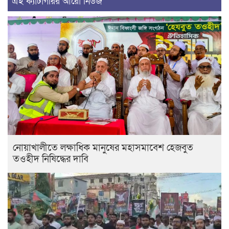
এই ক্যাটাগরির আরো নিউজ
নোয়াখালীতে লক্ষাধিক মানুষের মহাসমাবেশ হেজবুত
তওহীদ নিষিদ্ধের দাবি