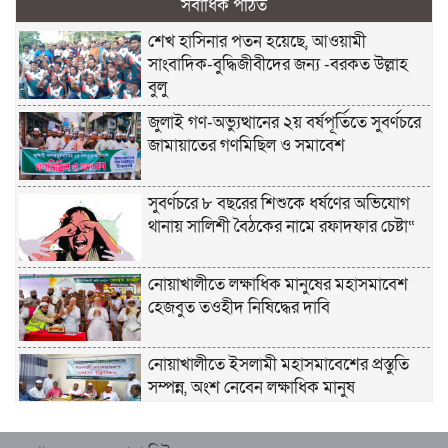
সর্বাধিক পঠিত
শেখ হাসিনার পতন হয়েছে, আওয়ামী
সাংবাদিক-বুদ্ধিজীবীদের জন্য -বরকত উল্লাহ
বুলু
জুলাই গণ-অভ্যুত্থানের ২য় বর্ষপূর্তিতে সুবর্ণচরে
জামায়াতের গণমিছিল ও সমাবেশ
সুবর্ণচরে ৮ বছরের শিশুকে ধর্ষণের অভিযোগ
থানায় সালিশী বৈঠকের নামে রফাদফার চেষ্টা“
নোয়াখালীতে লক্ষাধিক মানুষের মহাসমাবেশ
হেজবুত তওহীদ নিষিদ্ধের দাবি
নোয়াখালীতে ইসলামী মহাসমাবেশের প্রস্তুতি
সম্পন্ন, অংশ নেবেন লক্ষাধিক মানুষ
নোয়াখালীতে ইসলামী ছাত্রশিবিরের ‘অদম্য