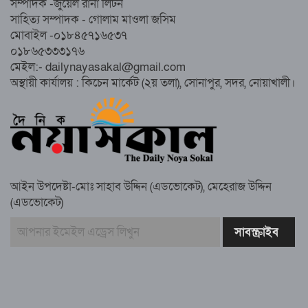
সম্পাদক -জুয়েল রানা লিটন
জুলাই’ মিছিল
সাহিত্য সম্পাদক - গোলাম মাওলা জসিম
মোবাইল -০১৮৪৫৭১৬৫৩৭
০১৮৬৫৩৩৩১৭৬
সুবর্ণচরে মায়ের অভিযোগে সাবেক ভাইস
মেইল:- dailynayasakal@gmail.com
চেয়ারম্যান গ্রেপ্তার
অস্থায়ী কার্যালয় : কিচেন মার্কেট (২য় তলা), সোনাপুর, সদর, নোয়াখালী।
গাউসিয়া কমিটির সম্পাদক কামাল হোসাইনের
স্মরণ সভায় মিলাদ ও দোয়া
আইন উপদেষ্টা-মোঃ সাহাব উদ্দিন (এডভোকেট), মেহেরাজ উদ্দিন
কামরুল কাননের ছবি বিকৃত করে অপপ্রচারের
(এডভোকেট)
প্রতিবাদে চাটখিলে মানববন্ধন
বাংলাদেশ আজ দুই ভাগে বিভক্ত—একটি
‘৭২’অন্যটি ‘২৪’: মামুনুল হক