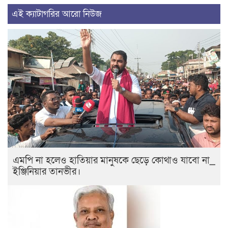
এই ক্যাটাগরির আরো নিউজ
এমপি না হলেও হাতিয়ার মানুষকে ছেড়ে কোথাও যাবো না_
ইঞ্জিনিয়ার তানভীর।