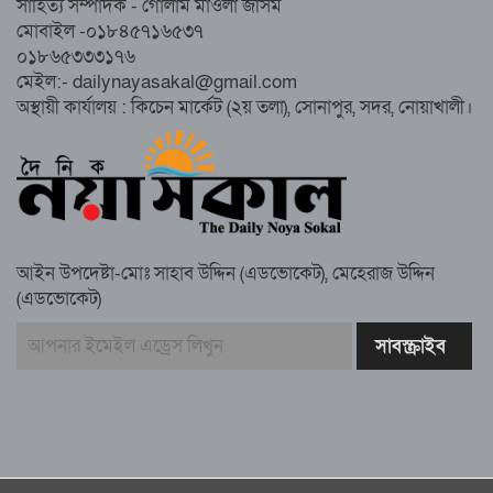
সাহিত্য সম্পাদক - গোলাম মাওলা জসিম
সম্পন্ন, অংশ নেবেন লক্ষাধিক মানুষ
মোবাইল -০১৮৪৫৭১৬৫৩৭
০১৮৬৫৩৩৩১৭৬
নোয়াখালীতে ইসলামী ছাত্রশিবিরের ‘অদম্য
মেইল:- dailynayasakal@gmail.com
জুলাই’ মিছিল
অস্থায়ী কার্যালয় : কিচেন মার্কেট (২য় তলা), সোনাপুর, সদর, নোয়াখালী।
সুবর্ণচরে মায়ের অভিযোগে সাবেক ভাইস
চেয়ারম্যান গ্রেপ্তার
আইন উপদেষ্টা-মোঃ সাহাব উদ্দিন (এডভোকেট), মেহেরাজ উদ্দিন
(এডভোকেট)
গাউসিয়া কমিটির সম্পাদক কামাল হোসাইনের
স্মরণ সভায় মিলাদ ও দোয়া
কামরুল কাননের ছবি বিকৃত করে অপপ্রচারের
প্রতিবাদে চাটখিলে মানববন্ধন