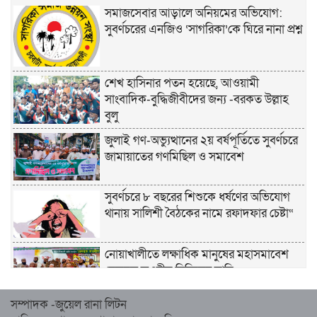
সমাজসেবার আড়ালে অনিয়মের অভিযোগ:
সুবর্ণচরের এনজিও ‘সাগরিকা’কে ঘিরে নানা প্রশ্ন
শেখ হাসিনার পতন হয়েছে, আওয়ামী
সাংবাদিক-বুদ্ধিজীবীদের জন্য -বরকত উল্লাহ
বুলু
জুলাই গণ-অভ্যুত্থানের ২য় বর্ষপূর্তিতে সুবর্ণচরে
জামায়াতের গণমিছিল ও সমাবেশ
সুবর্ণচরে ৮ বছরের শিশুকে ধর্ষণের অভিযোগ
থানায় সালিশী বৈঠকের নামে রফাদফার চেষ্টা“
নোয়াখালীতে লক্ষাধিক মানুষের মহাসমাবেশ
হেজবুত তওহীদ নিষিদ্ধের দাবি
সম্পাদক -জুয়েল রানা লিটন
নোয়াখালীতে ইসলামী মহাসমাবেশের প্রস্তুতি