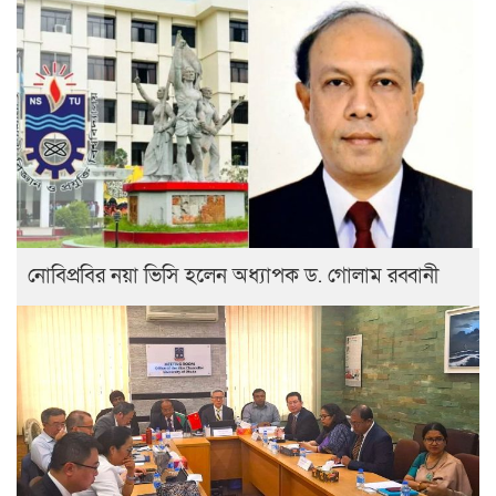
নোবিপ্রবির নয়া ভিসি হলেন অধ্যাপক ড. গোলাম রব্বানী