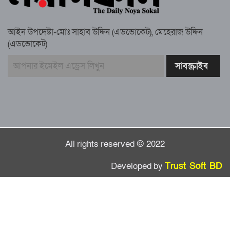
স্মরণ সভায় মিলাদ ও দোয়া
আইন উপদেষ্টা-মোঃ সাহাব উদ্দিন (এডভোকেট), মেহেরাজ উদ্দিন
কামরুল কাননের ছবি বিকৃত করে অপপ্রচারের
(এডভোকেট)
প্রতিবাদে চাটখিলে মানববন্ধন
বাংলাদেশ আজ দুই ভাগে বিভক্ত—একটি
‘৭২’অন্যটি ‘২৪’: মামুনুল হক
All rights reserved © 2022
Developed by
Trust Soft BD