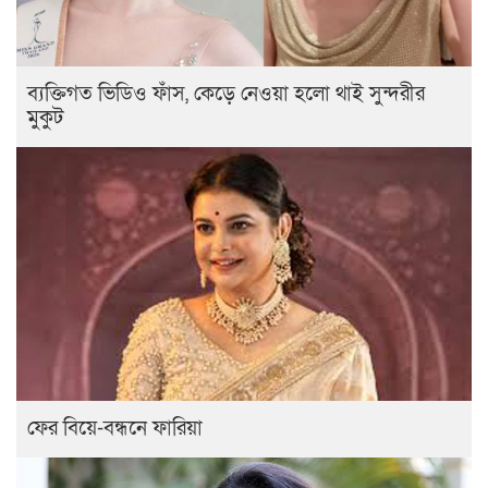
ব্যক্তিগত ভিডিও ফাঁস, কেড়ে নেওয়া হলো থাই সুন্দরীর
মুকুট
ফের বিয়ে-বন্ধনে ফারিয়া