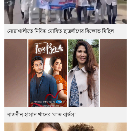
নোয়াখালীতে নিষিদ্ধ ঘোষিত ছাত্রলীগের বিক্ষোভ মিছিল
নাজনীন হাসান খানের ‘লাভ বার্ডস’