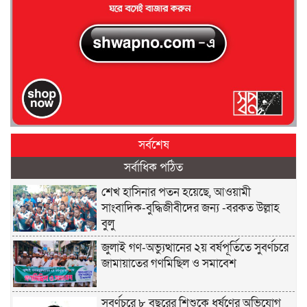
সর্বশেষ
সর্বাধিক পঠিত
শেখ হাসিনার পতন হয়েছে, আওয়ামী
সাংবাদিক-বুদ্ধিজীবীদের জন্য -বরকত উল্লাহ
বুলু
জুলাই গণ-অভ্যুত্থানের ২য় বর্ষপূর্তিতে সুবর্ণচরে
জামায়াতের গণমিছিল ও সমাবেশ
সুবর্ণচরে ৮ বছরের শিশুকে ধর্ষণের অভিযোগ