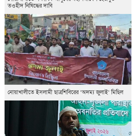
তওহীদ নিষিদ্ধের দাবি
নোয়াখালীতে ইসলামী ছাত্রশিবিরের ‘অদম্য জুলাই’ মিছিল