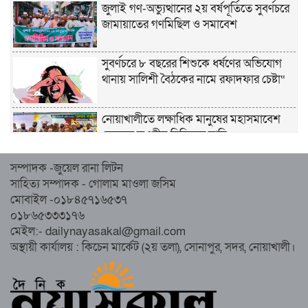
জুলাই গণ-অভ্যুত্থানের ২য় বর্ষপূর্তিতে সুবর্ণচরে
জামায়াতের গণমিছিল ও সমাবেশ
সুবর্ণচরে ৮ বছরের শিশুকে ধর্ষণের অভিযোগ
থানায় সালিশী বৈঠকের নামে রফাদফার চেষ্টা“
নোয়াখালীতে লক্ষাধিক মানুষের মহাসমাবেশ
হেজবুত তওহীদ নিষিদ্ধের দাবি
সম্পাদক -জুয়েল রানা লিটন
নোয়াখালীতে ইসলামী মহাসমাবেশের প্রস্তুতি
সাহিত্য সম্পাদক - গোলাম মাওলা জসিম
সম্পন্ন, অংশ নেবেন লক্ষাধিক মানুষ
মোবাইল -০১৮৪৫৭১৬৫৩৭
০১৮৬৫৩৩৩১৭৬
নোয়াখালীতে ইসলামী ছাত্রশিবিরের ‘অদম্য
মেইল:- dailynayasakal@gmail.com
জুলাই’ মিছিল
অস্থায়ী কার্যালয় : কিচেন মার্কেট (২য় তলা), সোনাপুর, সদর, নোয়াখালী।
সুবর্ণচরে মায়ের অভিযোগে সাবেক ভাইস
চেয়ারম্যান গ্রেপ্তার