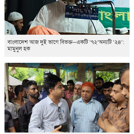
বাংলাদেশ আজ দুই ভাগে বিভক্ত—একটি ‘৭২’অন্যটি ‘২৪’:
মামুনুল হক