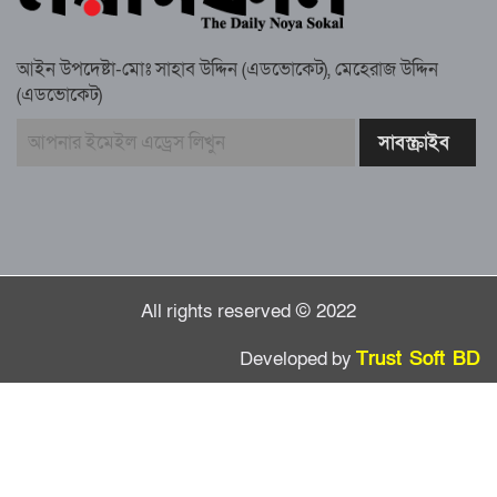
আইন উপদেষ্টা-মোঃ সাহাব উদ্দিন (এডভোকেট), মেহেরাজ উদ্দিন
(এডভোকেট)
গাউসিয়া কমিটির সম্পাদক কামাল হোসাইনের
স্মরণ সভায় মিলাদ ও দোয়া
কামরুল কাননের ছবি বিকৃত করে অপপ্রচারের
প্রতিবাদে চাটখিলে মানববন্ধন
All rights reserved © 2022
Developed by
Trust Soft BD