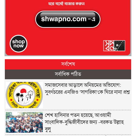
সর্বশেষ
সর্বাধিক পঠিত
সমাজসেবার আড়ালে অনিয়মের অভিযোগ:
সুবর্ণচরের এনজিও ‘সাগরিকা’কে ঘিরে নানা প্রশ্ন
শেখ হাসিনার পতন হয়েছে, আওয়ামী
সাংবাদিক-বুদ্ধিজীবীদের জন্য -বরকত উল্লাহ
বুলু