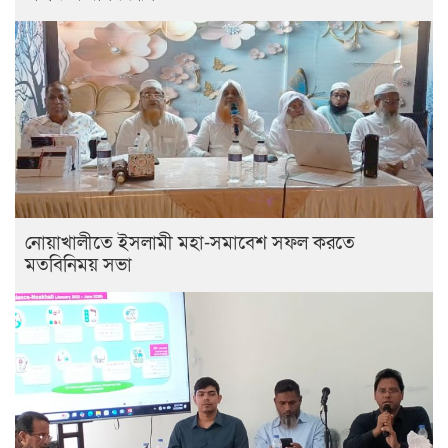
নোয়াখালীতে ইসলামী মহা-সমাবেশ সফল করতে
মতবিনিময় সভা