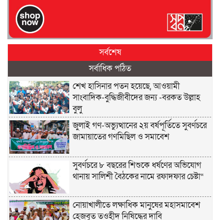
সর্বশেষ
সর্বাধিক পঠিত
শেখ হাসিনার পতন হয়েছে, আওয়ামী
সাংবাদিক-বুদ্ধিজীবীদের জন্য -বরকত উল্লাহ
বুলু
জুলাই গণ-অভ্যুত্থানের ২য় বর্ষপূর্তিতে সুবর্ণচরে
জামায়াতের গণমিছিল ও সমাবেশ
সুবর্ণচরে ৮ বছরের শিশুকে ধর্ষণের অভিযোগ
থানায় সালিশী বৈঠকের নামে রফাদফার চেষ্টা“
নোয়াখালীতে লক্ষাধিক মানুষের মহাসমাবেশ
হেজবুত তওহীদ নিষিদ্ধের দাবি