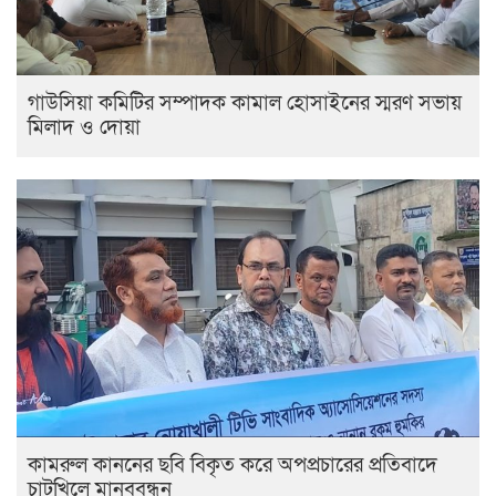
গাউসিয়া কমিটির সম্পাদক কামাল হোসাইনের স্মরণ সভায়
মিলাদ ও দোয়া
কামরুল কাননের ছবি বিকৃত করে অপপ্রচারের প্রতিবাদে
চাটখিলে মানববন্ধন