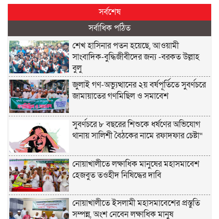
সর্বশেষ
সর্বাধিক পঠিত
শেখ হাসিনার পতন হয়েছে, আওয়ামী
সাংবাদিক-বুদ্ধিজীবীদের জন্য -বরকত উল্লাহ
বুলু
জুলাই গণ-অভ্যুত্থানের ২য় বর্ষপূর্তিতে সুবর্ণচরে
জামায়াতের গণমিছিল ও সমাবেশ
সুবর্ণচরে ৮ বছরের শিশুকে ধর্ষণের অভিযোগ
থানায় সালিশী বৈঠকের নামে রফাদফার চেষ্টা“
নোয়াখালীতে লক্ষাধিক মানুষের মহাসমাবেশ
হেজবুত তওহীদ নিষিদ্ধের দাবি
নোয়াখালীতে ইসলামী মহাসমাবেশের প্রস্তুতি
সম্পন্ন, অংশ নেবেন লক্ষাধিক মানুষ