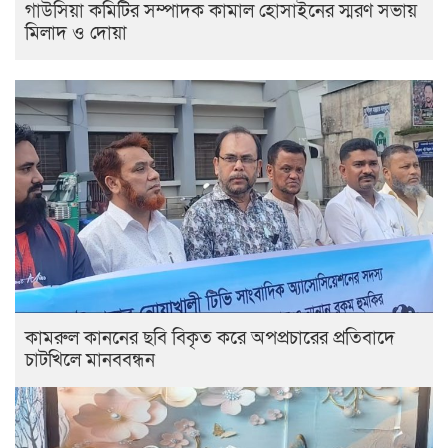
গাউসিয়া কমিটির সম্পাদক কামাল হোসাইনের স্মরণ সভায়
মিলাদ ও দোয়া
কামরুল কাননের ছবি বিকৃত করে অপপ্রচারের প্রতিবাদে
চাটখিলে মানববন্ধন