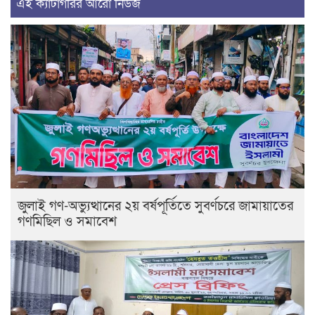
এই ক্যাটাগরির আরো নিউজ
জুলাই গণ-অভ্যুত্থানের ২য় বর্ষপূর্তিতে সুবর্ণচরে জামায়াতের
গণমিছিল ও সমাবেশ