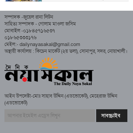
নোয়াখালীতে ইসলামী ছাত্রশিবিরের ‘অদম্য
সম্পাদক -জুয়েল রানা লিটন
জুলাই’ মিছিল
সাহিত্য সম্পাদক - গোলাম মাওলা জসিম
মোবাইল -০১৮৪৫৭১৬৫৩৭
০১৮৬৫৩৩৩১৭৬
সুবর্ণচরে মায়ের অভিযোগে সাবেক ভাইস
মেইল:- dailynayasakal@gmail.com
চেয়ারম্যান গ্রেপ্তার
অস্থায়ী কার্যালয় : কিচেন মার্কেট (২য় তলা), সোনাপুর, সদর, নোয়াখালী।
গাউসিয়া কমিটির সম্পাদক কামাল হোসাইনের
স্মরণ সভায় মিলাদ ও দোয়া
আইন উপদেষ্টা-মোঃ সাহাব উদ্দিন (এডভোকেট), মেহেরাজ উদ্দিন
কামরুল কাননের ছবি বিকৃত করে অপপ্রচারের
(এডভোকেট)
প্রতিবাদে চাটখিলে মানববন্ধন
বাংলাদেশ আজ দুই ভাগে বিভক্ত—একটি
‘৭২’অন্যটি ‘২৪’: মামুনুল হক