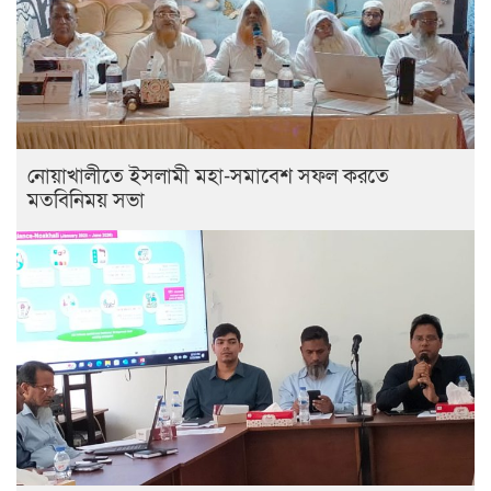
নোয়াখালীতে ইসলামী মহা-সমাবেশ সফল করতে
মতবিনিময় সভা