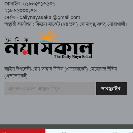
মোবাইল -০১৮৪৫৭১৬৫৩৭
০১৮৬৫৩৩৩১৭৬
সুবর্ণচরে মায়ের অভিযোগে সাবেক ভাইস
মেইল:- dailynayasakal@gmail.com
চেয়ারম্যান গ্রেপ্তার
অস্থায়ী কার্যালয় : কিচেন মার্কেট (২য় তলা), সোনাপুর, সদর, নোয়াখালী।
গাউসিয়া কমিটির সম্পাদক কামাল হোসাইনের
স্মরণ সভায় মিলাদ ও দোয়া
আইন উপদেষ্টা-মোঃ সাহাব উদ্দিন (এডভোকেট), মেহেরাজ উদ্দিন
কামরুল কাননের ছবি বিকৃত করে অপপ্রচারের
(এডভোকেট)
প্রতিবাদে চাটখিলে মানববন্ধন
বাংলাদেশ আজ দুই ভাগে বিভক্ত—একটি
‘৭২’অন্যটি ‘২৪’: মামুনুল হক