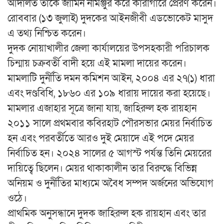
আদালত তাকে জামিন নামঞ্জুর করে কারাগারে প্রেরণ করেন।
রোববার (১৩ জুলাই) দুদকের আইনজীবী এডভোকেট মাসুদ
এ তথ্য নিশ্চিত করেন।
দুদক নোয়াখালীর জেলা কার্যালয়ের উপসহকারী পরিচালক
চিন্মায় চক্রবর্তী বাদী হয়ে এই মামলা দায়ের করেন।
মামলাটি দুর্নীতি দমন কমিশন আইন, ২০০৪ এর ২৭(১) ধারা
এবং দণ্ডবিধি, ১৮৬০ এর ১০৯ ধারায় দায়ের করা হয়েছে।
মামলার এজাহার সূত্রে জানা যায়, জাহিরুল হক রায়হান
২০১১ সালে প্রথমবার কবিরহাট পৌরসভার মেয়র নির্বাচিত
হন এবং পরবর্তীতে আরও দুই মেয়াদে এই পদে মেয়র
নির্বাচিত হন। ২০২৪ সালের ৫ আগস্ট পর্যন্ত তিনি মেয়রের
দায়িত্বে ছিলেন। মেয়র থাকাকালীন তার বিরুদ্ধে বিভিন্ন
অনিয়ম ও দুর্নীতির মাধ্যমে অবৈধ সম্পদ অর্জনের অভিযোগ
ওঠে।
প্রাথমিক অনুসন্ধানে দুদক জাহিরুল হক রায়হান এবং তার