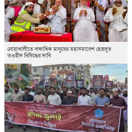
নোয়াখালীতে লক্ষাধিক মানুষের মহাসমাবেশ হেজবুত
তওহীদ নিষিদ্ধের দাবি