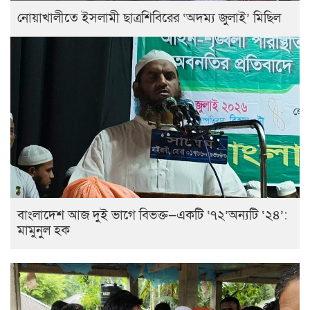
নোয়াখালীতে ইসলামী ছাত্রশিবিরের ‘অদম্য জুলাই’ মিছিল
বাংলাদেশ আজ দুই ভাগে বিভক্ত—একটি ‘৭২’অন্যটি ‘২৪’:
মামুনুল হক