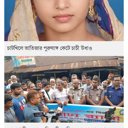
চাটখিলে ভাতিজার পুরুষাঙ্গ কেটে চাচী উধাও