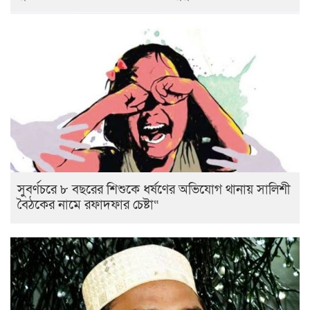
সুবর্ণচরে ৮ বছরের শিশুকে ধর্ষণের অভিযোগ থানায় সালিশী
বৈঠকের নামে রফাদফার চেষ্টা“