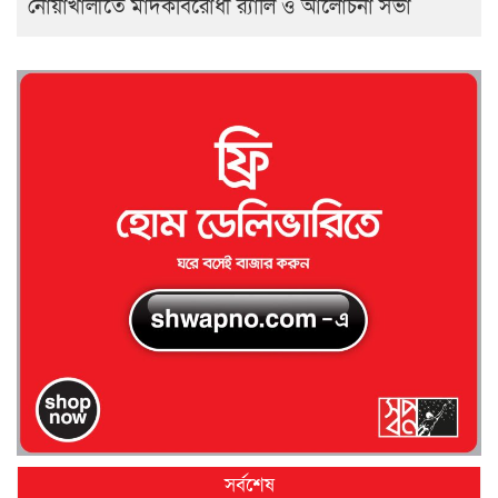
নোয়াখালীতে মাদকবিরোধী র‍্যালি ও আলোচনা সভা
সর্বশেষ