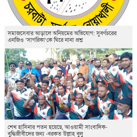
সমাজসেবার আড়ালে অনিয়মের অভিযোগ: সুবর্ণচরের
এনজিও ‘সাগরিকা’কে ঘিরে নানা প্রশ্ন
শেখ হাসিনার পতন হয়েছে, আওয়ামী সাংবাদিক-
বুদ্ধিজীবীদের জন্য -বরকত উল্লাহ বুলু