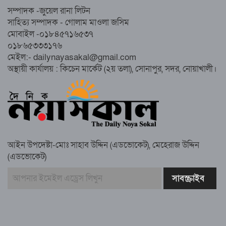
সম্পাদক -জুয়েল রানা লিটন
নোয়াখালীতে ইসলামী মহাসমাবেশের প্রস্তুতি
সাহিত্য সম্পাদক - গোলাম মাওলা জসিম
সম্পন্ন, অংশ নেবেন লক্ষাধিক মানুষ
মোবাইল -০১৮৪৫৭১৬৫৩৭
০১৮৬৫৩৩৩১৭৬
নোয়াখালীতে ইসলামী ছাত্রশিবিরের ‘অদম্য
মেইল:- dailynayasakal@gmail.com
জুলাই’ মিছিল
অস্থায়ী কার্যালয় : কিচেন মার্কেট (২য় তলা), সোনাপুর, সদর, নোয়াখালী।
সুবর্ণচরে মায়ের অভিযোগে সাবেক ভাইস
চেয়ারম্যান গ্রেপ্তার
আইন উপদেষ্টা-মোঃ সাহাব উদ্দিন (এডভোকেট), মেহেরাজ উদ্দিন
(এডভোকেট)
গাউসিয়া কমিটির সম্পাদক কামাল হোসাইনের
স্মরণ সভায় মিলাদ ও দোয়া
কামরুল কাননের ছবি বিকৃত করে অপপ্রচারের
প্রতিবাদে চাটখিলে মানববন্ধন