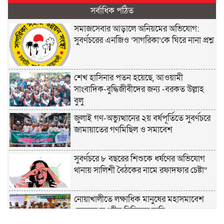
সর্বাধিক পঠিত
সমাজসেবার আড়ালে অনিয়মের অভিযোগ:
সুবর্ণচরের এনজিও ‘সাগরিকা’কে ঘিরে নানা প্রশ্ন
শেখ হাসিনার পতন হয়েছে, আওয়ামী
সাংবাদিক-বুদ্ধিজীবীদের জন্য -বরকত উল্লাহ
বুলু
জুলাই গণ-অভ্যুত্থানের ২য় বর্ষপূর্তিতে সুবর্ণচরে
জামায়াতের গণমিছিল ও সমাবেশ
সুবর্ণচরে ৮ বছরের শিশুকে ধর্ষণের অভিযোগ
থানায় সালিশী বৈঠকের নামে রফাদফার চেষ্টা“
নোয়াখালীতে লক্ষাধিক মানুষের মহাসমাবেশ
হেজবুত তওহীদ নিষিদ্ধের দাবি