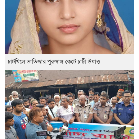
চাটখিলে ভাতিজার পুরুষাঙ্গ কেটে চাচী উধাও