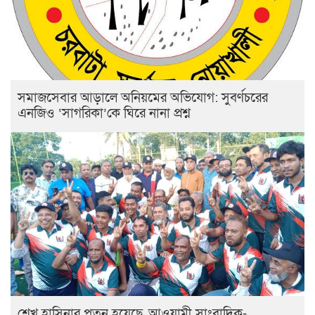
সমাজসেবার আড়ালে অনিয়মের অভিযোগ: সুবর্ণচরের
এনজিও ‘সাগরিকা’কে ঘিরে নানা প্রশ্ন
শেখ হাসিনার পতন হয়েছে, আওয়ামী সাংবাদিক-