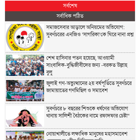
সর্বশেষ
সর্বাধিক পঠিত
সমাজসেবার আড়ালে অনিয়মের অভিযোগ:
সুবর্ণচরের এনজিও ‘সাগরিকা’কে ঘিরে নানা প্রশ্ন
শেখ হাসিনার পতন হয়েছে, আওয়ামী
সাংবাদিক-বুদ্ধিজীবীদের জন্য -বরকত উল্লাহ
বুলু
জুলাই গণ-অভ্যুত্থানের ২য় বর্ষপূর্তিতে সুবর্ণচরে
জামায়াতের গণমিছিল ও সমাবেশ
সুবর্ণচরে ৮ বছরের শিশুকে ধর্ষণের অভিযোগ
থানায় সালিশী বৈঠকের নামে রফাদফার চেষ্টা“
নোয়াখালীতে লক্ষাধিক মানুষের মহাসমাবেশ