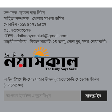
হেজবুত তওহীদ নিষিদ্ধের দাবি
সম্পাদক -জুয়েল রানা লিটন
নোয়াখালীতে ইসলামী মহাসমাবেশের প্রস্তুতি
সাহিত্য সম্পাদক - গোলাম মাওলা জসিম
সম্পন্ন, অংশ নেবেন লক্ষাধিক মানুষ
মোবাইল -০১৮৪৫৭১৬৫৩৭
০১৮৬৫৩৩৩১৭৬
নোয়াখালীতে ইসলামী ছাত্রশিবিরের ‘অদম্য
মেইল:- dailynayasakal@gmail.com
জুলাই’ মিছিল
অস্থায়ী কার্যালয় : কিচেন মার্কেট (২য় তলা), সোনাপুর, সদর, নোয়াখালী।
সুবর্ণচরে মায়ের অভিযোগে সাবেক ভাইস
চেয়ারম্যান গ্রেপ্তার
আইন উপদেষ্টা-মোঃ সাহাব উদ্দিন (এডভোকেট), মেহেরাজ উদ্দিন
(এডভোকেট)
গাউসিয়া কমিটির সম্পাদক কামাল হোসাইনের
স্মরণ সভায় মিলাদ ও দোয়া
কামরুল কাননের ছবি বিকৃত করে অপপ্রচারের