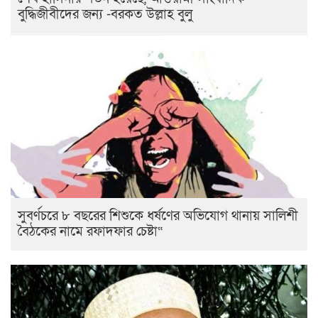
বুদ্ধিজীবীদের জন্য -বরকত উল্লাহ বুলু
সুবর্ণচরে ৮ বছরের শিশুকে ধর্ষণের অভিযোগ থানায় সালিশী
বৈঠকের নামে রফাদফার চেষ্টা“