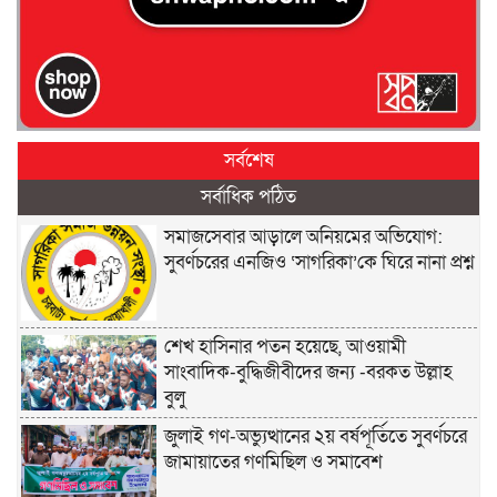
সর্বশেষ
সর্বাধিক পঠিত
সমাজসেবার আড়ালে অনিয়মের অভিযোগ:
সুবর্ণচরের এনজিও ‘সাগরিকা’কে ঘিরে নানা প্রশ্ন
শেখ হাসিনার পতন হয়েছে, আওয়ামী
সাংবাদিক-বুদ্ধিজীবীদের জন্য -বরকত উল্লাহ
বুলু
জুলাই গণ-অভ্যুত্থানের ২য় বর্ষপূর্তিতে সুবর্ণচরে
জামায়াতের গণমিছিল ও সমাবেশ