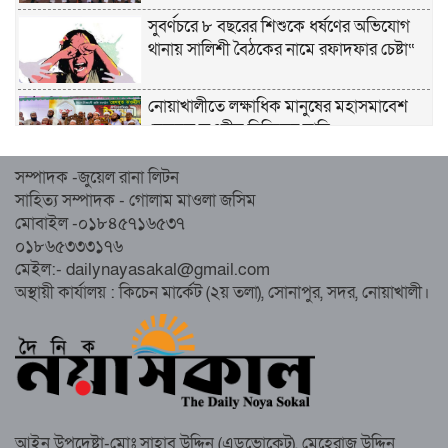
সুবর্ণচরে ৮ বছরের শিশুকে ধর্ষণের অভিযোগ
থানায় সালিশী বৈঠকের নামে রফাদফার চেষ্টা“
নোয়াখালীতে লক্ষাধিক মানুষের মহাসমাবেশ
হেজবুত তওহীদ নিষিদ্ধের দাবি
সম্পাদক -জুয়েল রানা লিটন
নোয়াখালীতে ইসলামী মহাসমাবেশের প্রস্তুতি
সাহিত্য সম্পাদক - গোলাম মাওলা জসিম
সম্পন্ন, অংশ নেবেন লক্ষাধিক মানুষ
মোবাইল -০১৮৪৫৭১৬৫৩৭
০১৮৬৫৩৩৩১৭৬
নোয়াখালীতে ইসলামী ছাত্রশিবিরের ‘অদম্য
মেইল:- dailynayasakal@gmail.com
জুলাই’ মিছিল
অস্থায়ী কার্যালয় : কিচেন মার্কেট (২য় তলা), সোনাপুর, সদর, নোয়াখালী।
সুবর্ণচরে মায়ের অভিযোগে সাবেক ভাইস
চেয়ারম্যান গ্রেপ্তার
আইন উপদেষ্টা-মোঃ সাহাব উদ্দিন (এডভোকেট), মেহেরাজ উদ্দিন