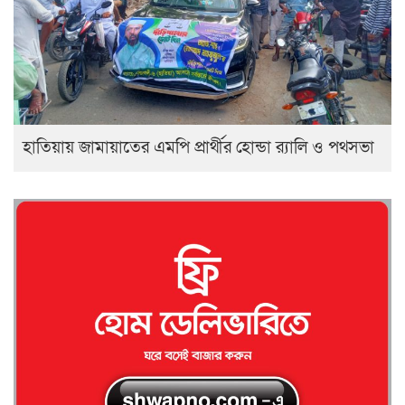
হাতিয়ায় জামায়াতের এমপি প্রার্থীর হোন্ডা র‍্যালি ও পথসভা