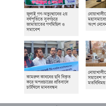
জুলাই গণ-অভ্যুত্থানের ২য়
নোয়াখালী
বর্ষপূর্তিতে সুবর্ণচরে
মহাসমাবেশের
জামায়াতের গণমিছিল ও
অংশ নেবেন
সমাবেশ
নোয়াখালীত
কামরুল কাননের ছবি বিকৃত
সমাবেশ 
করে অপপ্রচারের প্রতিবাদে
মতবিনিময়
চাটখিলে মানববন্ধন