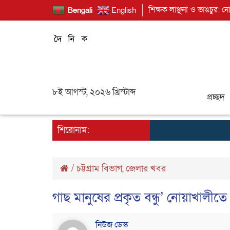
শিক্ষক লাঞ্ছনা ও ভাঙচুর: ন
Bengali
English
৮ই আগস্ট, ২০২৬ খ্রিস্টাব্দ
প্রচ্ছদ
শিরোনাম:
/
চট্টগ্রাম বিভাগ
,
জেলার খবর
গাছ মানুষের প্রকৃত বন্ধু’ নোয়াখালীত
নিউজ ডেস্ক