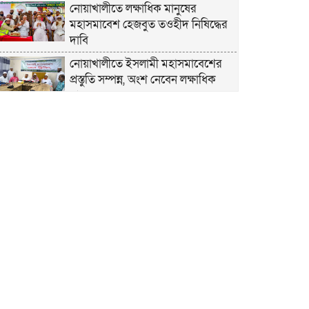
নোয়াখালীতে লক্ষাধিক মানুষের
মহাসমাবেশ হেজবুত তওহীদ নিষিদ্ধের
দাবি
নোয়াখালীতে ইসলামী মহাসমাবেশের
প্রস্তুতি সম্পন্ন, অংশ নেবেন লক্ষাধিক
মানুষ
নোয়াখালীতে ইসলামী ছাত্রশিবিরের
‘অদম্য জুলাই’ মিছিল
সুবর্ণচরে মায়ের অভিযোগে সাবেক ভাইস
চেয়ারম্যান গ্রেপ্তার
গাউসিয়া কমিটির সম্পাদক কামাল
হোসাইনের স্মরণ সভায় মিলাদ ও দোয়া
কামরুল কাননের ছবি বিকৃত করে
অপপ্রচারের প্রতিবাদে চাটখিলে