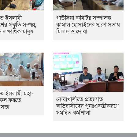
তে ইসলামী
গাউসিয়া কমিটির সম্পাদক
 প্রস্তুতি সম্পন্ন,
কামাল হোসাইনের স্মরণ সভায়
 লক্ষাধিক মানুষ
মিলাদ ও দোয়া
ে ইসলামী মহা-
নোয়াখালীতে প্রত্যাগত
সফল করতে
অভিবাসীদের পুনঃএকত্রীকরণে
 সভা
সমন্বিত কর্মশালা