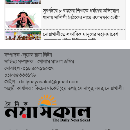
সুবর্ণচরে ৮ বছরের শিশুকে ধর্ষণের অভিযোগ
থানায় সালিশী বৈঠকের নামে রফাদফার চেষ্টা“
নোয়াখালীতে লক্ষাধিক মানুষের মহাসমাবেশ
হেজবুত তওহীদ নিষিদ্ধের দাবি
সম্পাদক -জুয়েল রানা লিটন
নোয়াখালীতে ইসলামী মহাসমাবেশের প্রস্তুতি
সাহিত্য সম্পাদক - গোলাম মাওলা জসিম
সম্পন্ন, অংশ নেবেন লক্ষাধিক মানুষ
মোবাইল -০১৮৪৫৭১৬৫৩৭
০১৮৬৫৩৩৩১৭৬
নোয়াখালীতে ইসলামী ছাত্রশিবিরের ‘অদম্য
মেইল:- dailynayasakal@gmail.com
জুলাই’ মিছিল
অস্থায়ী কার্যালয় : কিচেন মার্কেট (২য় তলা), সোনাপুর, সদর, নোয়াখালী।
সুবর্ণচরে মায়ের অভিযোগে সাবেক ভাইস
চেয়ারম্যান গ্রেপ্তার