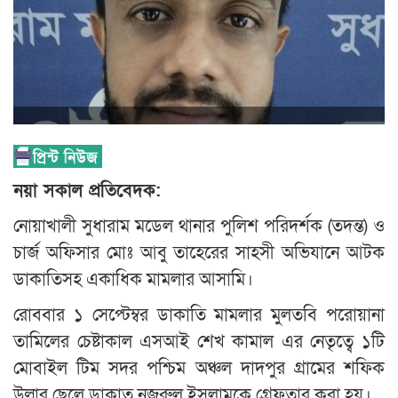
নয়া সকাল প্রতিবেদক:
নোয়াখালী সুধারাম মডেল থানার পুলিশ পরিদর্শক (তদন্ত) ও
চার্জ অফিসার মোঃ আবু তাহেরের সাহসী অভিযানে আটক
ডাকাতিসহ একাধিক মামলার আসামি।
রোববার ১ সেপ্টেম্বর ডাকাতি মামলার মুলতবি পরোয়ানা
তামিলের চেষ্টাকাল এসআই শেখ কামাল এর নেতৃত্বে ১টি
মোবাইল টিম সদর পশ্চিম অঞ্চল দাদপুর গ্রামের শফিক
উল্লার ছেলে ডাকাত নজরুল ইসলামকে গ্রেফতার করা হয়।