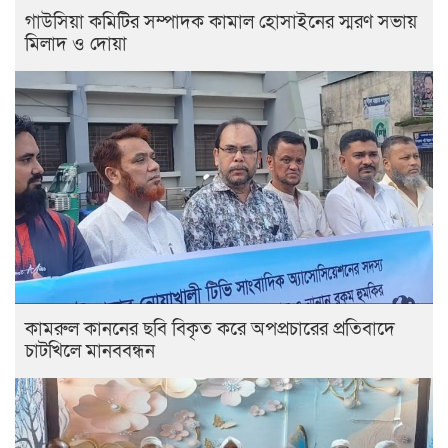
গাউসিয়া কমিটির সম্পাদক কামাল হোসাইনের স্মরণ সভায়
মিলাদ ও দোয়া
কামরুল কাননের ছবি বিকৃত করে অপপ্রচারের প্রতিবাদে
চাটখিলে মানববন্ধন