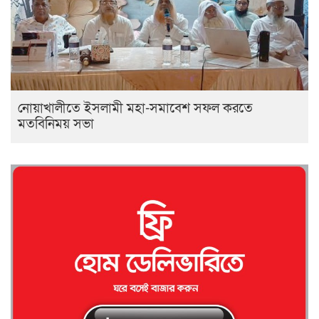
নোয়াখালীতে ইসলামী মহা-সমাবেশ সফল করতে
মতবিনিময় সভা