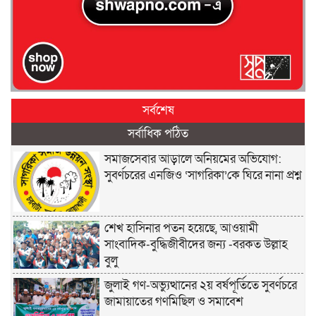
সর্বশেষ
সর্বাধিক পঠিত
সমাজসেবার আড়ালে অনিয়মের অভিযোগ:
সুবর্ণচরের এনজিও ‘সাগরিকা’কে ঘিরে নানা প্রশ্ন
শেখ হাসিনার পতন হয়েছে, আওয়ামী
সাংবাদিক-বুদ্ধিজীবীদের জন্য -বরকত উল্লাহ
বুলু
জুলাই গণ-অভ্যুত্থানের ২য় বর্ষপূর্তিতে সুবর্ণচরে
জামায়াতের গণমিছিল ও সমাবেশ