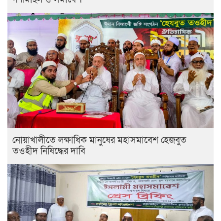
নোয়াখালীতে লক্ষাধিক মানুষের মহাসমাবেশ হেজবুত
তওহীদ নিষিদ্ধের দাবি