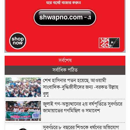
সর্বশেষ
সর্বাধিক পঠিত
শেখ হাসিনার পতন হয়েছে, আওয়ামী
সাংবাদিক-বুদ্ধিজীবীদের জন্য -বরকত উল্লাহ
বুলু
জুলাই গণ-অভ্যুত্থানের ২য় বর্ষপূর্তিতে সুবর্ণচরে
জামায়াতের গণমিছিল ও সমাবেশ
সুবর্ণচরে ৮ বছরের শিশুকে ধর্ষণের অভিযোগ