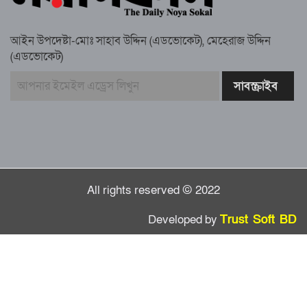
স্মরণ সভায় মিলাদ ও দোয়া
আইন উপদেষ্টা-মোঃ সাহাব উদ্দিন (এডভোকেট), মেহেরাজ উদ্দিন
কামরুল কাননের ছবি বিকৃত করে অপপ্রচারের
(এডভোকেট)
প্রতিবাদে চাটখিলে মানববন্ধন
বাংলাদেশ আজ দুই ভাগে বিভক্ত—একটি
‘৭২’অন্যটি ‘২৪’: মামুনুল হক
All rights reserved © 2022
Developed by
Trust Soft BD