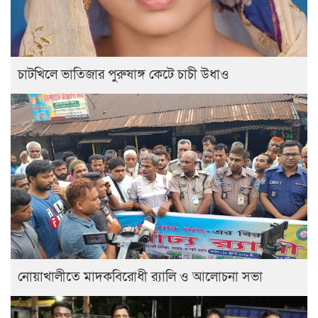
চাটখিলে ভাতিজার পুরুষাঙ্গ কেটে চাচী উধাও
নোয়াখালীতে মাদকবিরোধী র‍্যালি ও আলোচনা সভা