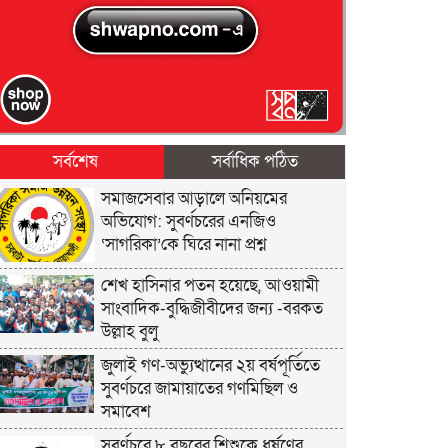
সর্বশেষ
সর্বাধিক পঠিত
সমাজসেবার আড়ালে অনিয়মের
অভিযোগ: সুবর্ণচরের এনজিও
‘সাগরিকা’কে ঘিরে নানা প্রশ্ন
শেখ হাসিনার পতন হয়েছে, আওয়ামী
সাংবাদিক-বুদ্ধিজীবীদের জন্য -বরকত
উল্লাহ বুলু
জুলাই গণ-অভ্যুত্থানের ২য় বর্ষপূর্তিতে
সুবর্ণচরে জামায়াতের গণমিছিল ও
সমাবেশ
সুবর্ণচরে ৮ বছরের শিশুকে ধর্ষণের