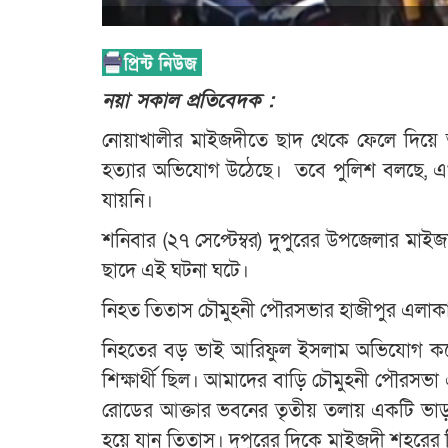
নয়া সকাল প্রতিবেদক :
নোয়াখালীর মাইজদীতে ছাদ থেকে ফেলে দিয়ে
হত্যার অভিযোগ উঠেছে। তবে পুলিশ বলছে, এখনো
যায়নি।
শনিবার (২৭ সেপ্টেম্বর) দুপুরের উপজেলার মা
ছাদে এই ঘটনা ঘটে।
নিহত তিতাস চৌমুহনী পৌরসভার হাজীপুর এলাকার
নিহতের বড় ভাই আরিফুল ইসলাম অভিযোগ করে বল
শিক্ষার্থী ছিল। আমাদের বাড়ি চৌমুহনী পৌর
রোডের আক্তার ভবনের তৃতীয় তলায় একটি ভা
হয়ে যান তিতাস। দুপুরের দিকে মাইজদী শহরের 