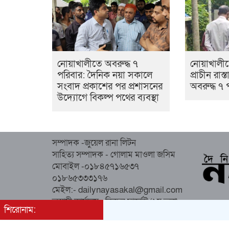
নোয়াখালীতে অবরুদ্ধ ৭
নোয়াখালী
পরিবার: দৈনিক নয়া সকালে
প্রাচীন রাস
সংবাদ প্রকাশের পর প্রশাসনের
অবরুদ্ধ ৭ 
উদ্যোগে বিকল্প পথের ব্যবস্থা
সম্পাদক -জুয়েল রানা লিটন
সাহিত্য সম্পাদক - গোলাম মাওলা জসিম
মোবাইল -০১৮৪৫৭১৬৫৩৭
০১৮৬৫৩৩৩১৭৬
মেইল:- dailynayasakal@gmail.com
অস্থায়ী কার্যালয় : কিচেন মার্কেট (২য় তলা),
শিরোনাম:
সোনাপুর, সদর, নোয়াখালী।