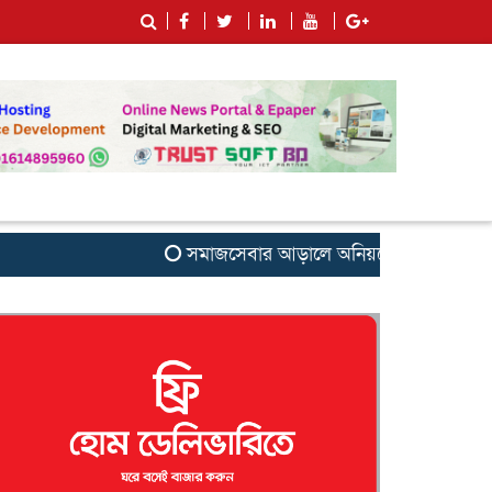
সমাজসেবার আড়ালে অনিয়মের অভিযোগ: সুবর্ণচরের 