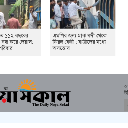
তে ১১২ বছরের
এমপির জন্য মাঝ নদী থেকে
্তা বন্ধ করে দেয়াল:
ফিরল ফেরী : যাত্রীদের মধ্যে
পরিবার
অসন্তোষ
আ
উ