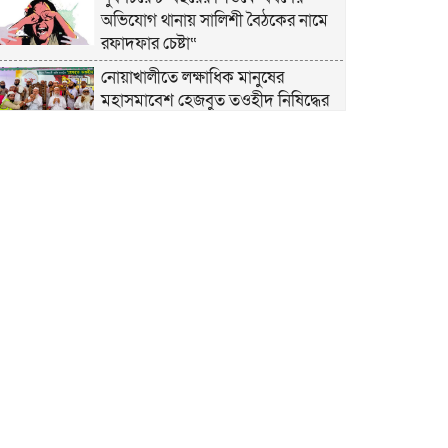
অভিযোগ থানায় সালিশী বৈঠকের নামে
রফাদফার চেষ্টা“
নোয়াখালীতে লক্ষাধিক মানুষের
মহাসমাবেশ হেজবুত তওহীদ নিষিদ্ধের
দাবি
নোয়াখালীতে ইসলামী মহাসমাবেশের
প্রস্তুতি সম্পন্ন, অংশ নেবেন লক্ষাধিক
মানুষ
নোয়াখালীতে ইসলামী ছাত্রশিবিরের
‘অদম্য জুলাই’ মিছিল
সুবর্ণচরে মায়ের অভিযোগে সাবেক ভাইস
চেয়ারম্যান গ্রেপ্তার
গাউসিয়া কমিটির সম্পাদক কামাল
হোসাইনের স্মরণ সভায় মিলাদ ও দোয়া