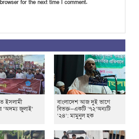
 browser for the next time I comment.
তে ইসলামী
বাংলাদেশ আজ দুই ভাগে
ের ‘অদম্য জুলাই’
বিভক্ত—একটি ‘৭২’অন্যটি
‘২৪’: মামুনুল হক