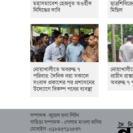
মহাসমাবেশ হেজবুত তওহীদ
ছাত্রশিবির
নিষিদ্ধের দাবি
মিছিল
নোয়াখালীতে অবরুদ্ধ ৭
নোয়াখালী
পরিবার: দৈনিক নয়া সকালে
প্রাচীন রাস
সংবাদ প্রকাশের পর প্রশাসনের
অবরুদ্ধ ৭ 
উদ্যোগে বিকল্প পথের ব্যবস্থা
সম্পাদক -জুয়েল রানা লিটন
সাহিত্য সম্পাদক - গোলাম মাওলা জসিম
মোবাইল -০১৮৪৫৭১৬৫৩৭