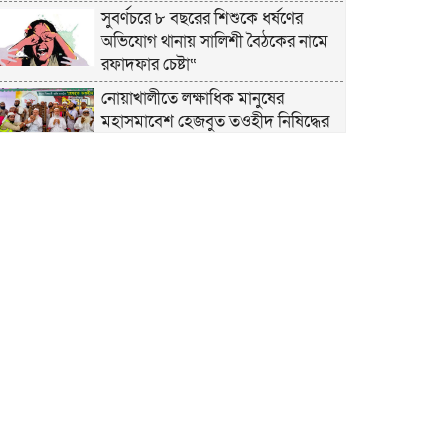
সুবর্ণচরে ৮ বছরের শিশুকে ধর্ষণের
অভিযোগ থানায় সালিশী বৈঠকের নামে
রফাদফার চেষ্টা“
নোয়াখালীতে লক্ষাধিক মানুষের
মহাসমাবেশ হেজবুত তওহীদ নিষিদ্ধের
দাবি
নোয়াখালীতে ইসলামী মহাসমাবেশের
প্রস্তুতি সম্পন্ন, অংশ নেবেন লক্ষাধিক
মানুষ
নোয়াখালীতে ইসলামী ছাত্রশিবিরের
‘অদম্য জুলাই’ মিছিল
সুবর্ণচরে মায়ের অভিযোগে সাবেক ভাইস
চেয়ারম্যান গ্রেপ্তার
গাউসিয়া কমিটির সম্পাদক কামাল