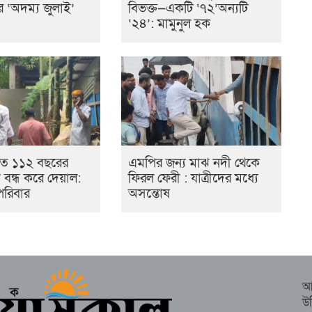
ের ‘অদম্য জুলাই’
বিভক্ত—একটি ‘৭২’অন্যটি
‘২৪’: মামুনুল হক
তে ১১২ বছরের
এমপির জন্য মাঝ নদী থেকে
্তা বন্ধ করে দেয়াল:
ফিরল ফেরী : যাত্রীদের মধ্যে
পরিবার
অসন্তোষ
আ
উ