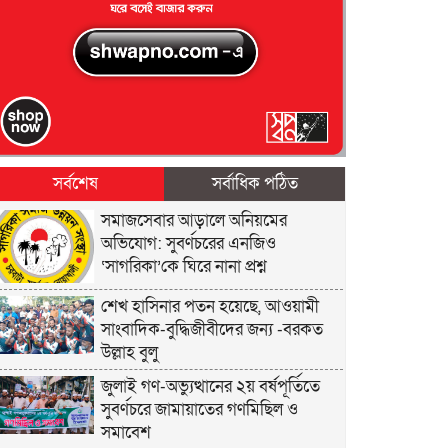
সর্বশেষ
সর্বাধিক পঠিত
সমাজসেবার আড়ালে অনিয়মের
অভিযোগ: সুবর্ণচরের এনজিও
‘সাগরিকা’কে ঘিরে নানা প্রশ্ন
শেখ হাসিনার পতন হয়েছে, আওয়ামী
সাংবাদিক-বুদ্ধিজীবীদের জন্য -বরকত
উল্লাহ বুলু
জুলাই গণ-অভ্যুত্থানের ২য় বর্ষপূর্তিতে
সুবর্ণচরে জামায়াতের গণমিছিল ও
সমাবেশ