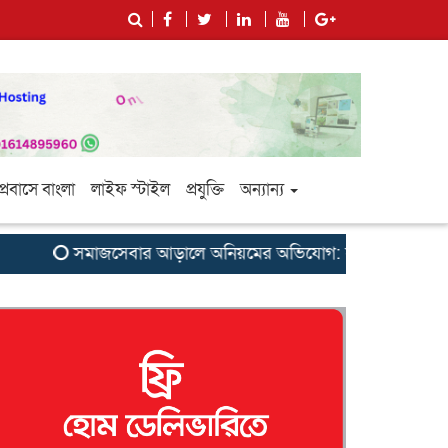
প্রবাসে বাংলা
লাইফ স্টাইল
প্রযুক্তি
অন্যান্য
সমাজসেবার আড়ালে অনিয়মের অভিযোগ: সুবর্ণচরের এনজিও ‘সাগরিক