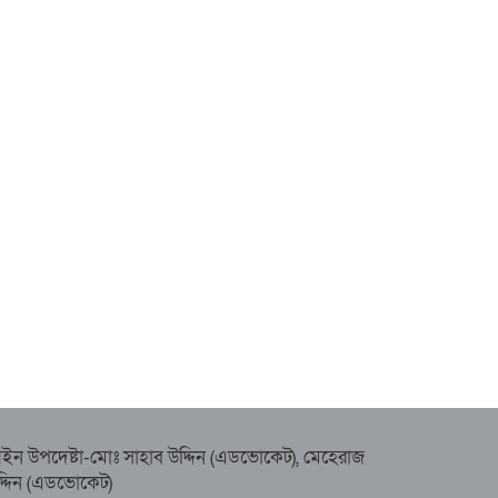
ইন উপদেষ্টা-মোঃ সাহাব উদ্দিন (এডভোকেট), মেহেরাজ
দ্দিন (এডভোকেট)