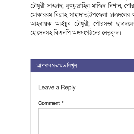
চৌধুরী সাজ্জাদ, লুৎফুল্লাহিল মাজিদ নিশান, 
মোকাররম বিল্লাহ সাহাদাত,উপজেলা ছাত্রদলের আ
আহবায়ক আইয়ুব চৌধুরী, পৌরসভা ছাত্রদল
হোসেনসহ বিএনপি অঙ্গসংগঠনের নেতৃবৃন্দ।
আপনার মতামত লিখুন :
Leave a Reply
Comment
*