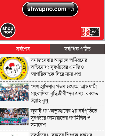
সর্বশেষ
সর্বাধিক পঠিত
সমাজসেবার আড়ালে অনিয়মের
অভিযোগ: সুবর্ণচরের এনজিও
‘সাগরিকা’কে ঘিরে নানা প্রশ্ন
শেখ হাসিনার পতন হয়েছে, আওয়ামী
সাংবাদিক-বুদ্ধিজীবীদের জন্য -বরকত
উল্লাহ বুলু
জুলাই গণ-অভ্যুত্থানের ২য় বর্ষপূর্তিতে
সুবর্ণচরে জামায়াতের গণমিছিল ও
সমাবেশ
সুবর্ণচরে ৮ বছরের শিশুকে ধর্ষণের