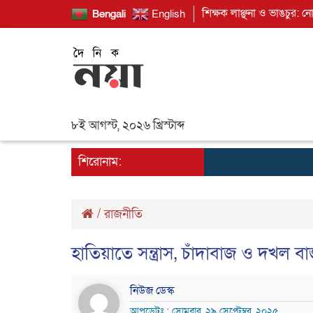
শিক্ষক লাঞ্ছনা ও ভাঙচুর: ন
Bengali
English
৮ই আগস্ট, ২০২৬ খ্রিস্টাব্দ
শিরোনাম:
/
রাজনীতি
হাতিয়াতে সন্ত্রাস, চাঁদাবাজ ও দখল ব
নিউজ ডেস্ক
আপডেটঃ : সোমবার, ২৯ সেপ্টেম্বর, ২০২৫