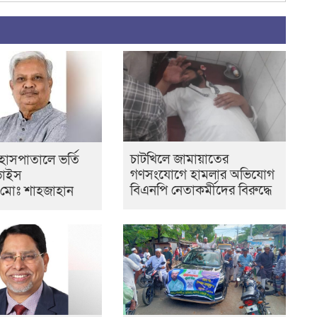
চাটখিলে জামায়াতের
 হাসপাতালে ভর্তি
গণসংযোগে হামলার অভিযোগ
ভাইস
বিএনপি নেতাকর্মীদের বিরুদ্ধে
ন:মোঃ শাহজাহান