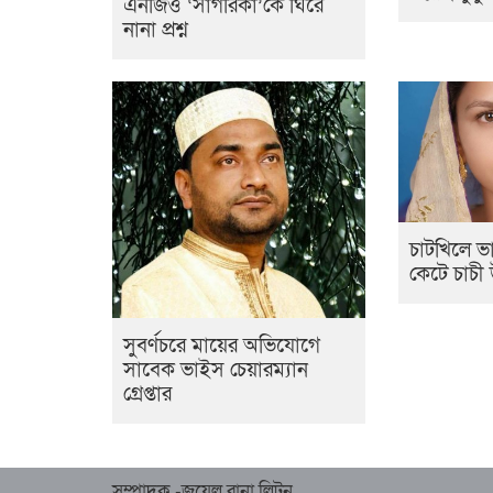
এনজিও ‘সাগরিকা’কে ঘিরে
নানা প্রশ্ন
চাটখিলে ভা
কেটে চাচী
সুবর্ণচরে মায়ের অভিযোগে
সাবেক ভাইস চেয়ারম্যান
গ্রেপ্তার
সম্পাদক -জুয়েল রানা লিটন