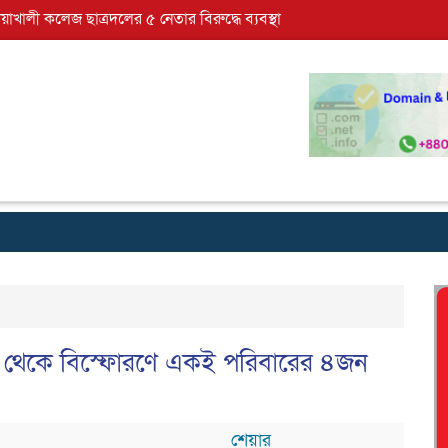
োয়াখালী কলেজ ছাত্রদলের ৫ নেতার বিরুদ্ধে ব্যবস্থা
জ থেকে বিস্ফোরণে একই পরিবারের ৪জন
শেয়ার