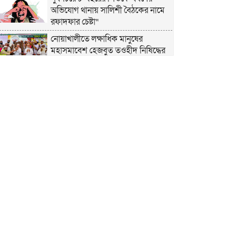
অভিযোগ থানায় সালিশী বৈঠকের নামে
রফাদফার চেষ্টা“
নোয়াখালীতে লক্ষাধিক মানুষের
মহাসমাবেশ হেজবুত তওহীদ নিষিদ্ধের
দাবি
নোয়াখালীতে ইসলামী মহাসমাবেশের
প্রস্তুতি সম্পন্ন, অংশ নেবেন লক্ষাধিক
মানুষ
নোয়াখালীতে ইসলামী ছাত্রশিবিরের
‘অদম্য জুলাই’ মিছিল
সুবর্ণচরে মায়ের অভিযোগে সাবেক ভাইস
চেয়ারম্যান গ্রেপ্তার
গাউসিয়া কমিটির সম্পাদক কামাল
হোসাইনের স্মরণ সভায় মিলাদ ও দোয়া