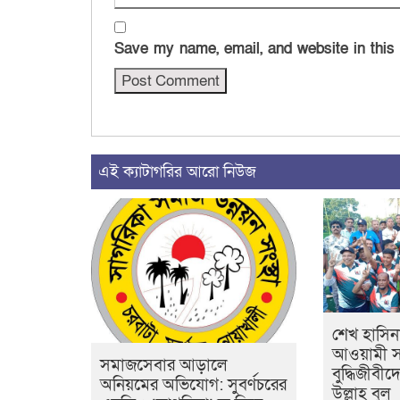
Save my name, email, and website in this
এই ক্যাটাগরির আরো নিউজ
শেখ হাসিন
আওয়ামী স
সমাজসেবার আড়ালে
বুদ্ধিজীবী
অনিয়মের অভিযোগ: সুবর্ণচরের
উল্লাহ বুলু