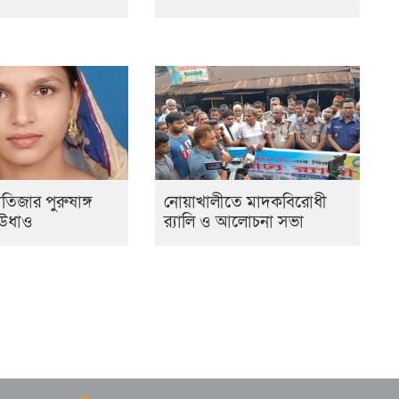
তিজার পুরুষাঙ্গ
নোয়াখালীতে মাদকবিরোধী
 উধাও
র‍্যালি ও আলোচনা সভা