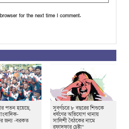
 browser for the next time I comment.
ার পতন হয়েছে,
সুবর্ণচরে ৮ বছরের শিশুকে
াংবাদিক-
ধর্ষণের অভিযোগ থানায়
দের জন্য -বরকত
সালিশী বৈঠকের নামে
রফাদফার চেষ্টা“