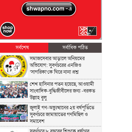
সর্বশেষ
সর্বাধিক পঠিত
সমাজসেবার আড়ালে অনিয়মের
অভিযোগ: সুবর্ণচরের এনজিও
‘সাগরিকা’কে ঘিরে নানা প্রশ্ন
শেখ হাসিনার পতন হয়েছে, আওয়ামী
সাংবাদিক-বুদ্ধিজীবীদের জন্য -বরকত
উল্লাহ বুলু
জুলাই গণ-অভ্যুত্থানের ২য় বর্ষপূর্তিতে
সুবর্ণচরে জামায়াতের গণমিছিল ও
সমাবেশ
সুবর্ণচরে ৮ বছরের শিশুকে ধর্ষণের