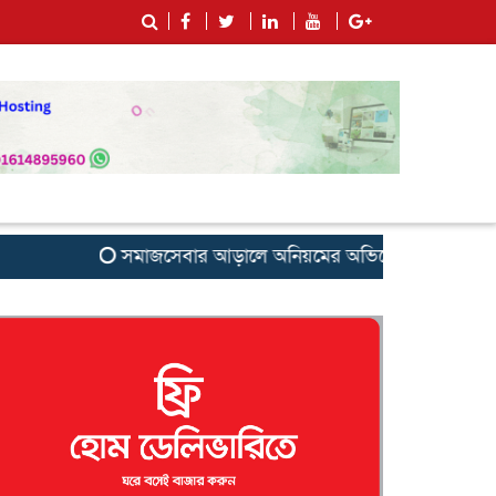
সমাজসেবার আড়ালে অনিয়মের অভিযোগ: সুবর্ণচরের এনজিও ‘স