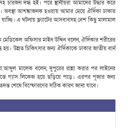
সহ চারজন দগ্ধ হই। পরে স্থানীয়রা আমাদের উদ্ধার করে
ে যান। অবস্থা আশঙ্কাজনক হওয়ায় আমার মেয়ে ঐর্দিকা ঢাকার
িয়ে যাচ্ছি। এ ঘটনায় ফ্ল্যাটের আসবাবসহ বেশ কিছু মালামাল
াসিক মেডিকেল অফিসার মাইন উদ্দিন বলেন, ঐর্দিকার শরীরের
গ্ধ হয়। উন্নত চিকিৎসার জন্য ঐর্দিকাকে ঢাকার জাতীয় বার্ন
মো.আব্দুল মালেক বলেন, দুপুরের রান্না করার পর লাইনের
আস্তে গ্যাস লিকেজ হয়ে ছড়িয়ে পড়ে। এরপর পূজার জন্য
তদন্ত শেষে বিস্ফোরণের সঠিক কারণ জানা যাবে।