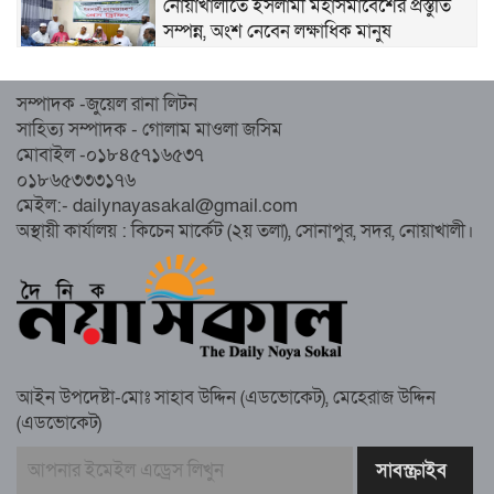
নোয়াখালীতে ইসলামী মহাসমাবেশের প্রস্তুতি
সম্পন্ন, অংশ নেবেন লক্ষাধিক মানুষ
নোয়াখালীতে ইসলামী ছাত্রশিবিরের ‘অদম্য
সম্পাদক -জুয়েল রানা লিটন
জুলাই’ মিছিল
সাহিত্য সম্পাদক - গোলাম মাওলা জসিম
মোবাইল -০১৮৪৫৭১৬৫৩৭
০১৮৬৫৩৩৩১৭৬
সুবর্ণচরে মায়ের অভিযোগে সাবেক ভাইস
মেইল:- dailynayasakal@gmail.com
চেয়ারম্যান গ্রেপ্তার
অস্থায়ী কার্যালয় : কিচেন মার্কেট (২য় তলা), সোনাপুর, সদর, নোয়াখালী।
গাউসিয়া কমিটির সম্পাদক কামাল হোসাইনের
স্মরণ সভায় মিলাদ ও দোয়া
আইন উপদেষ্টা-মোঃ সাহাব উদ্দিন (এডভোকেট), মেহেরাজ উদ্দিন
কামরুল কাননের ছবি বিকৃত করে অপপ্রচারের
(এডভোকেট)
প্রতিবাদে চাটখিলে মানববন্ধন