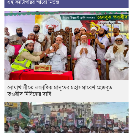
এই ক্যাটাগরির আরো নিউজ
নোয়াখালীতে লক্ষাধিক মানুষের মহাসমাবেশ হেজবুত
তওহীদ নিষিদ্ধের দাবি