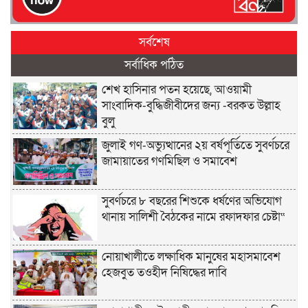
সর্বশেষ
সর্বাধিক পঠিত
শেখ হাসিনার পতন হয়েছে, আওয়ামী
সাংবাদিক-বুদ্ধিজীবীদের জন্য -বরকত উল্লাহ
বুলু
জুলাই গণ-অভ্যুত্থানের ২য় বর্ষপূর্তিতে সুবর্ণচরে
জামায়াতের গণমিছিল ও সমাবেশ
সুবর্ণচরে ৮ বছরের শিশুকে ধর্ষণের অভিযোগ
থানায় সালিশী বৈঠকের নামে রফাদফার চেষ্টা“
নোয়াখালীতে লক্ষাধিক মানুষের মহাসমাবেশ
হেজবুত তওহীদ নিষিদ্ধের দাবি