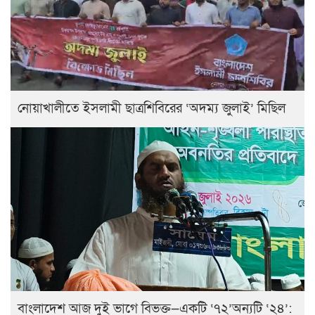
নোয়াখালীতে ইসলামী ছাত্রশিবিরের ‘অদম্য জুলাই’ মিছিল
বাংলাদেশ আজ দুই ভাগে বিভক্ত—একটি ‘৭২’অন্যটি ‘২৪’: