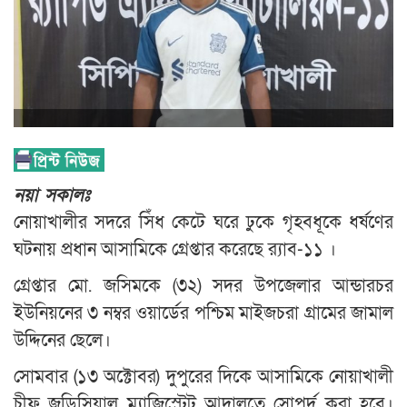
নয়া সকালঃ
নোয়াখালীর সদরে সিঁধ কেটে ঘরে ঢুকে গৃহবধূকে ধর্ষণের
ঘটনায় প্রধান আসামিকে গ্রেপ্তার করেছে র‍্যাব-১১ ।
গ্রেপ্তার মো. জসিমকে (৩২) সদর উপজেলার আন্ডারচর
ইউনিয়নের ৩ নম্বর ওয়ার্ডের পশ্চিম মাইজচরা গ্রামের জামাল
উদ্দিনের ছেলে।
সোমবার (১৩ অক্টোবর) দুপুরের দিকে আসামিকে নোয়াখালী
চীফ জুডিসিয়াল ম্যাজিস্ট্রেট আদালতে সোপর্দ করা হবে।