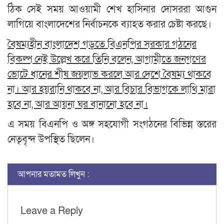
ঠিক সেই সময় আওয়ামী শেখ হাসিনার দোসররা আগুন
লাগিয়ে বাংলাদেশের নির্বাচনকে ব্যাহত করার চেষ্টা করছে।
বৈষম্যহীন বাংলাদেশ গড়তে বিএনপির সরকার গঠনের
বিকল্প নেই উল্লেখ করে তিনি বলেন, আগামীতে জনগণের
ভোটে ধানের শীষ জয়লাভ করলে আর দেশে বৈষম্য থাকবে
না। আর হয়রানি থাকবে না, আর বিচার বিভাগকে লাথি মারা
হবে না, আর আয়না ঘর বানানো হবে না।
এ সময় বিএনপি ও অঙ্গ সহযোগী সংগঠনের বিভিন্ন স্তরের
নেতৃবৃন্দ উপস্থিত ছিলেন।
আপনার মতামত লিখুন :
Leave a Reply