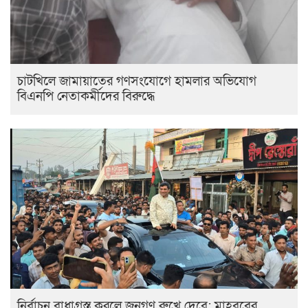
চাটখিলে জামায়াতের গণসংযোগে হামলার অভিযোগ
বিএনপি নেতাকর্মীদের বিরুদ্ধে
নির্বাচন বাধাগ্রস্ত করলে জনগণ রুখে দেবে: মাহবুবের