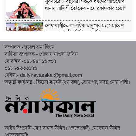
সুবর্ণচরে ৮ বছরের শিশুকে ধর্ষণের অভিযোগ
থানায় সালিশী বৈঠকের নামে রফাদফার চেষ্টা“
নোয়াখালীতে লক্ষাধিক মানুষের মহাসমাবেশ
হেজবুত তওহীদ নিষিদ্ধের দাবি
সম্পাদক -জুয়েল রানা লিটন
নোয়াখালীতে ইসলামী মহাসমাবেশের প্রস্তুতি
সাহিত্য সম্পাদক - গোলাম মাওলা জসিম
সম্পন্ন, অংশ নেবেন লক্ষাধিক মানুষ
মোবাইল -০১৮৪৫৭১৬৫৩৭
০১৮৬৫৩৩৩১৭৬
নোয়াখালীতে ইসলামী ছাত্রশিবিরের ‘অদম্য
মেইল:- dailynayasakal@gmail.com
জুলাই’ মিছিল
অস্থায়ী কার্যালয় : কিচেন মার্কেট (২য় তলা), সোনাপুর, সদর, নোয়াখালী।
সুবর্ণচরে মায়ের অভিযোগে সাবেক ভাইস
চেয়ারম্যান গ্রেপ্তার
আইন উপদেষ্টা-মোঃ সাহাব উদ্দিন (এডভোকেট), মেহেরাজ উদ্দিন
(এডভোকেট)