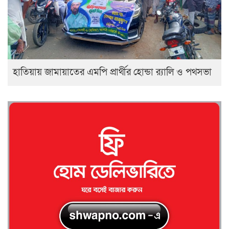
হাতিয়ায় জামায়াতের এমপি প্রার্থীর হোন্ডা র‍্যালি ও পথসভা