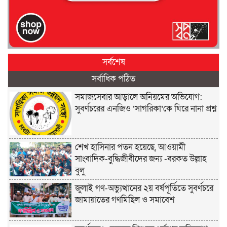
সর্বশেষ
সর্বাধিক পঠিত
সমাজসেবার আড়ালে অনিয়মের অভিযোগ:
সুবর্ণচরের এনজিও ‘সাগরিকা’কে ঘিরে নানা প্রশ্ন
শেখ হাসিনার পতন হয়েছে, আওয়ামী
সাংবাদিক-বুদ্ধিজীবীদের জন্য -বরকত উল্লাহ
বুলু
জুলাই গণ-অভ্যুত্থানের ২য় বর্ষপূর্তিতে সুবর্ণচরে
জামায়াতের গণমিছিল ও সমাবেশ