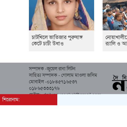
চাটখিলে ভাতিজার পুরুষাঙ্গ
নোয়াখালী
কেটে চাচী উধাও
র‍্যালি ও
সম্পাদক -জুয়েল রানা লিটন
সাহিত্য সম্পাদক - গোলাম মাওলা জসিম
মোবাইল -০১৮৪৫৭১৬৫৩৭
০১৮৬৫৩৩৩১৭৬
মেইল:- dailynayasakal@gmail.com
শিরোনাম:
অস্থায়ী কার্যালয় : কিচেন মার্কেট (২য় তলা),
সোনাপুর, সদর, নোয়াখালী।