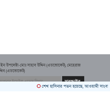
ইন উপদেষ্টা-মোঃ সাহাব উদ্দিন (এডভোকেট), মেহেরাজ
দ্দিন (এডভোকেট)
শেখ হাসিনার পতন হয়েছে, আওয়ামী সাংবাদিক-বুদ্ধি