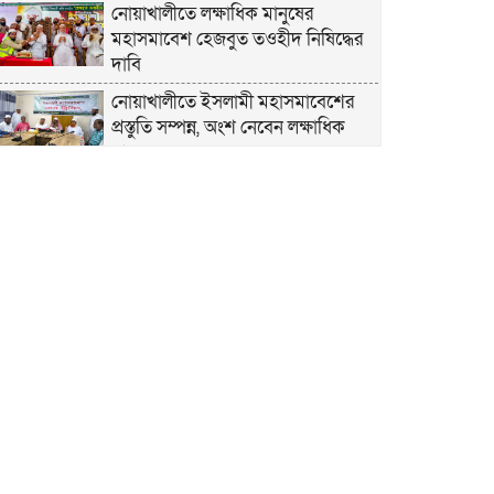
নোয়াখালীতে লক্ষাধিক মানুষের
মহাসমাবেশ হেজবুত তওহীদ নিষিদ্ধের
দাবি
নোয়াখালীতে ইসলামী মহাসমাবেশের
প্রস্তুতি সম্পন্ন, অংশ নেবেন লক্ষাধিক
মানুষ
নোয়াখালীতে ইসলামী ছাত্রশিবিরের
‘অদম্য জুলাই’ মিছিল
সুবর্ণচরে মায়ের অভিযোগে সাবেক ভাইস
চেয়ারম্যান গ্রেপ্তার
গাউসিয়া কমিটির সম্পাদক কামাল
হোসাইনের স্মরণ সভায় মিলাদ ও দোয়া
কামরুল কাননের ছবি বিকৃত করে
অপপ্রচারের প্রতিবাদে চাটখিলে