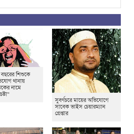
৮ বছরের শিশুকে
ভিযোগ থানায়
ঠকের নামে
ষ্টা“
সুবর্ণচরে মায়ের অভিযোগে
সাবেক ভাইস চেয়ারম্যান
গ্রেপ্তার