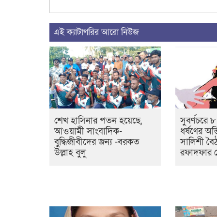
এই ক্যাটাগরির আরো নিউজ
শেখ হাসিনার পতন হয়েছে,
সুবর্ণচরে 
আওয়ামী সাংবাদিক-
ধর্ষণের অ
বুদ্ধিজীবীদের জন্য -বরকত
সালিশী বৈ
উল্লাহ বুলু
রফাদফার চে