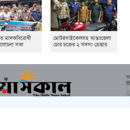
তে মাদকবিরোধী
মোটরসাইকেলসহ আন্তঃজেলা
 আলোচনা সভা
চোর চক্রের ২ সদস্য গ্রেপ্তার
আ
উ