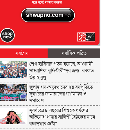
সর্বশেষ
সর্বাধিক পঠিত
শেখ হাসিনার পতন হয়েছে, আওয়ামী
সাংবাদিক-বুদ্ধিজীবীদের জন্য -বরকত
উল্লাহ বুলু
জুলাই গণ-অভ্যুত্থানের ২য় বর্ষপূর্তিতে
সুবর্ণচরে জামায়াতের গণমিছিল ও
সমাবেশ
সুবর্ণচরে ৮ বছরের শিশুকে ধর্ষণের
অভিযোগ থানায় সালিশী বৈঠকের নামে
রফাদফার চেষ্টা“