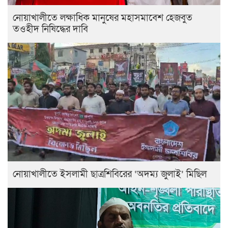
নোয়াখালীতে লক্ষাধিক মানুষের মহাসমাবেশ হেজবুত
তওহীদ নিষিদ্ধের দাবি
নোয়াখালীতে ইসলামী ছাত্রশিবিরের ‘অদম্য জুলাই’ মিছিল