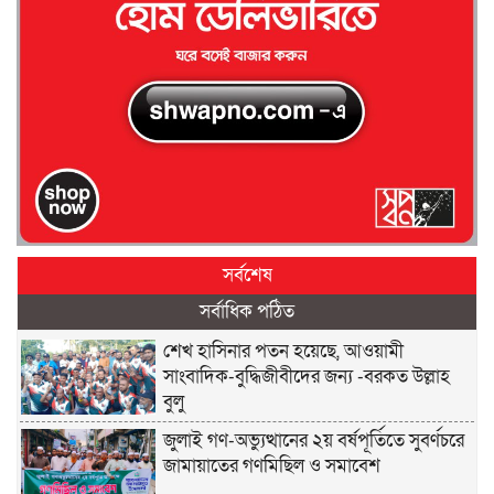
সর্বশেষ
সর্বাধিক পঠিত
শেখ হাসিনার পতন হয়েছে, আওয়ামী
সাংবাদিক-বুদ্ধিজীবীদের জন্য -বরকত উল্লাহ
বুলু
জুলাই গণ-অভ্যুত্থানের ২য় বর্ষপূর্তিতে সুবর্ণচরে
জামায়াতের গণমিছিল ও সমাবেশ