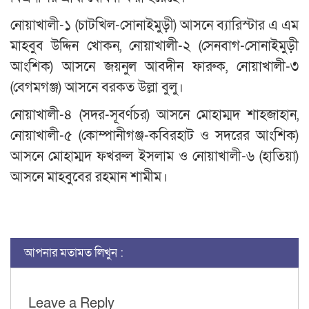
নোয়াখালী-১ (চাটখিল-সোনাইমুড়ী) আসনে ব্যারিস্টার এ এম
মাহবুব উদ্দিন খোকন, নোয়াখালী-২ (সেনবাগ-সোনাইমুড়ী
আংশিক) আসনে জয়নুল আবদীন ফারুক, নোয়াখালী-৩
(বেগমগঞ্জ) আসনে বরকত উল্লা বুলু।
নোয়াখালী-৪ (সদর-সূবর্ণচর) আসনে মোহাম্মদ শাহজাহান,
নোয়াখালী-৫ (কোম্পানীগঞ্জ-কবিরহাট ও সদরের আংশিক)
আসনে মোহাম্মদ ফখরুল ইসলাম ও নোয়াখালী-৬ (হাতিয়া)
আসনে মাহবুবের রহমান শামীম।
আপনার মতামত লিখুন :
Leave a Reply