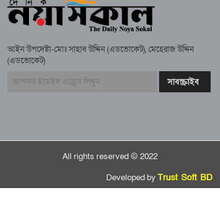
গাউসিয়া কমিটির সম্পাদক কামাল হোসাইনের
স্মরণ সভায় মিলাদ ও দোয়া
আইন উপদেষ্টা-মোঃ সাহাব উদ্দিন (এডভোকেট), মেহেরাজ উদ্দিন
কামরুল কাননের ছবি বিকৃত করে অপপ্রচারের
(এডভোকেট)
প্রতিবাদে চাটখিলে মানববন্ধন
বাংলাদেশ আজ দুই ভাগে বিভক্ত—একটি
‘৭২’অন্যটি ‘২৪’: মামুনুল হক
All rights reserved © 2022
Developed by
Trust Soft BD