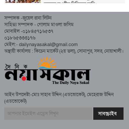
হেজবুত তওহীদ নিষিদ্ধের দাবি
সম্পাদক -জুয়েল রানা লিটন
নোয়াখালীতে ইসলামী মহাসমাবেশের প্রস্তুতি
সাহিত্য সম্পাদক - গোলাম মাওলা জসিম
সম্পন্ন, অংশ নেবেন লক্ষাধিক মানুষ
মোবাইল -০১৮৪৫৭১৬৫৩৭
০১৮৬৫৩৩৩১৭৬
নোয়াখালীতে ইসলামী ছাত্রশিবিরের ‘অদম্য
মেইল:- dailynayasakal@gmail.com
জুলাই’ মিছিল
অস্থায়ী কার্যালয় : কিচেন মার্কেট (২য় তলা), সোনাপুর, সদর, নোয়াখালী।
সুবর্ণচরে মায়ের অভিযোগে সাবেক ভাইস
চেয়ারম্যান গ্রেপ্তার
আইন উপদেষ্টা-মোঃ সাহাব উদ্দিন (এডভোকেট), মেহেরাজ উদ্দিন
(এডভোকেট)
গাউসিয়া কমিটির সম্পাদক কামাল হোসাইনের
স্মরণ সভায় মিলাদ ও দোয়া
কামরুল কাননের ছবি বিকৃত করে অপপ্রচারের