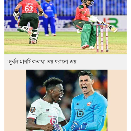
‘দুর্বল মানসিকতায়’ ভয় ধরানো জয়