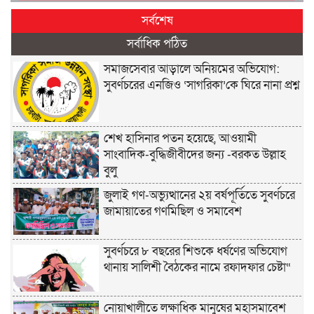
সর্বশেষ
সর্বাধিক পঠিত
সমাজসেবার আড়ালে অনিয়মের অভিযোগ:
সুবর্ণচরের এনজিও ‘সাগরিকা’কে ঘিরে নানা প্রশ্ন
শেখ হাসিনার পতন হয়েছে, আওয়ামী
সাংবাদিক-বুদ্ধিজীবীদের জন্য -বরকত উল্লাহ
বুলু
জুলাই গণ-অভ্যুত্থানের ২য় বর্ষপূর্তিতে সুবর্ণচরে
জামায়াতের গণমিছিল ও সমাবেশ
সুবর্ণচরে ৮ বছরের শিশুকে ধর্ষণের অভিযোগ
থানায় সালিশী বৈঠকের নামে রফাদফার চেষ্টা“
নোয়াখালীতে লক্ষাধিক মানুষের মহাসমাবেশ