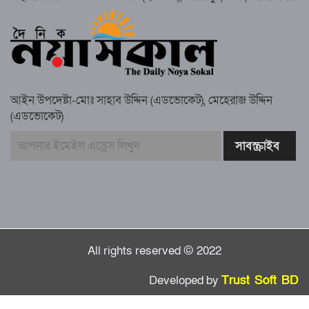
সুবর্ণচরে মায়ের অভিযোগে সাবেক ভাইস
চেয়ারম্যান গ্রেপ্তার
আইন উপদেষ্টা-মোঃ সাহাব উদ্দিন (এডভোকেট), মেহেরাজ উদ্দিন
(এডভোকেট)
গাউসিয়া কমিটির সম্পাদক কামাল হোসাইনের
স্মরণ সভায় মিলাদ ও দোয়া
কামরুল কাননের ছবি বিকৃত করে অপপ্রচারের
প্রতিবাদে চাটখিলে মানববন্ধন
All rights reserved © 2022
Developed by
Trust Soft BD