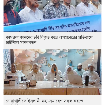
কামরুল কাননের ছবি বিকৃত করে অপপ্রচারের প্রতিবাদে
চাটখিলে মানববন্ধন
নোয়াখালীতে ইসলামী মহা-সমাবেশ সফল করতে