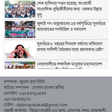
শেখ হাসিনার পতন হয়েছে, আওয়ামী
সাংবাদিক-বুদ্ধিজীবীদের জন্য -বরকত উল্লাহ
বুলু
জুলাই গণ-অভ্যুত্থানের ২য় বর্ষপূর্তিতে সুবর্ণচরে
জামায়াতের গণমিছিল ও সমাবেশ
সুবর্ণচরে ৮ বছরের শিশুকে ধর্ষণের অভিযোগ
থানায় সালিশী বৈঠকের নামে রফাদফার চেষ্টা“
নোয়াখালীতে লক্ষাধিক মানুষের মহাসমাবেশ
হেজবুত তওহীদ নিষিদ্ধের দাবি
সম্পাদক -জুয়েল রানা লিটন
নোয়াখালীতে ইসলামী মহাসমাবেশের প্রস্তুতি
সাহিত্য সম্পাদক - গোলাম মাওলা জসিম
সম্পন্ন, অংশ নেবেন লক্ষাধিক মানুষ
মোবাইল -০১৮৪৫৭১৬৫৩৭
০১৮৬৫৩৩৩১৭৬
নোয়াখালীতে ইসলামী ছাত্রশিবিরের ‘অদম্য
মেইল:- dailynayasakal@gmail.com
জুলাই’ মিছিল
অস্থায়ী কার্যালয় : কিচেন মার্কেট (২য় তলা), সোনাপুর, সদর, নোয়াখালী।