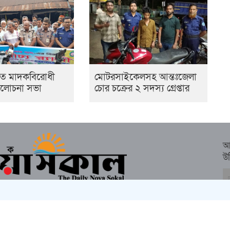
তে মাদকবিরোধী
মোটরসাইকেলসহ আন্তঃজেলা
 আলোচনা সভা
চোর চক্রের ২ সদস্য গ্রেপ্তার
আ
উ