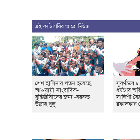
এই ক্যাটাগরির আরো নিউজ
শেখ হাসিনার পতন হয়েছে,
সুবর্ণচরে 
আওয়ামী সাংবাদিক-
ধর্ষণের অ
বুদ্ধিজীবীদের জন্য -বরকত
সালিশী বৈ
উল্লাহ বুলু
রফাদফার চে