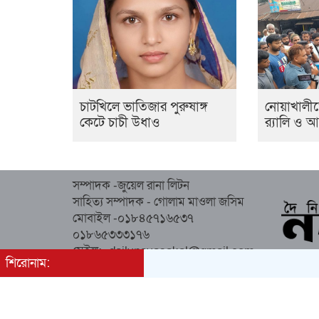
চাটখিলে ভাতিজার পুরুষাঙ্গ
নোয়াখালী
কেটে চাচী উধাও
র‍্যালি ও
সম্পাদক -জুয়েল রানা লিটন
সাহিত্য সম্পাদক - গোলাম মাওলা জসিম
মোবাইল -০১৮৪৫৭১৬৫৩৭
০১৮৬৫৩৩৩১৭৬
মেইল:- dailynayasakal@gmail.com
শিরোনাম:
অস্থায়ী কার্যালয় : কিচেন মার্কেট (২য় তলা),
সোনাপুর, সদর, নোয়াখালী।