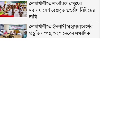
নোয়াখালীতে লক্ষাধিক মানুষের
মহাসমাবেশ হেজবুত তওহীদ নিষিদ্ধের
দাবি
নোয়াখালীতে ইসলামী মহাসমাবেশের
প্রস্তুতি সম্পন্ন, অংশ নেবেন লক্ষাধিক
মানুষ
নোয়াখালীতে ইসলামী ছাত্রশিবিরের
‘অদম্য জুলাই’ মিছিল
সুবর্ণচরে মায়ের অভিযোগে সাবেক ভাইস
চেয়ারম্যান গ্রেপ্তার
গাউসিয়া কমিটির সম্পাদক কামাল
হোসাইনের স্মরণ সভায় মিলাদ ও দোয়া
কামরুল কাননের ছবি বিকৃত করে
অপপ্রচারের প্রতিবাদে চাটখিলে