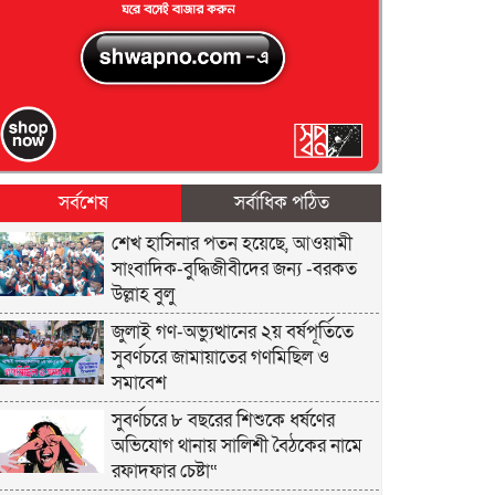
সর্বশেষ
সর্বাধিক পঠিত
শেখ হাসিনার পতন হয়েছে, আওয়ামী
সাংবাদিক-বুদ্ধিজীবীদের জন্য -বরকত
উল্লাহ বুলু
জুলাই গণ-অভ্যুত্থানের ২য় বর্ষপূর্তিতে
সুবর্ণচরে জামায়াতের গণমিছিল ও
সমাবেশ
সুবর্ণচরে ৮ বছরের শিশুকে ধর্ষণের
অভিযোগ থানায় সালিশী বৈঠকের নামে
রফাদফার চেষ্টা“