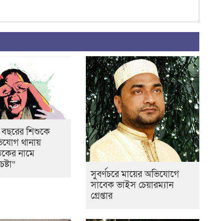
৮ বছরের শিশুকে
ভিযোগ থানায়
ঠকের নামে
ষ্টা“
সুবর্ণচরে মায়ের অভিযোগে
সাবেক ভাইস চেয়ারম্যান
গ্রেপ্তার