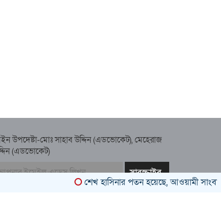
ইন উপদেষ্টা-মোঃ সাহাব উদ্দিন (এডভোকেট), মেহেরাজ
দ্দিন (এডভোকেট)
শেখ হাসিনার পতন হয়েছে, আওয়ামী সাংবাদিক-বুদ্ধ