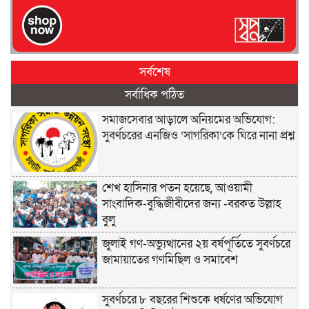
সর্বশেষ
সর্বাধিক পঠিত
সমাজসেবার আড়ালে অনিয়মের অভিযোগ:
সুবর্ণচরের এনজিও ‘সাগরিকা’কে ঘিরে নানা প্রশ্ন
শেখ হাসিনার পতন হয়েছে, আওয়ামী
সাংবাদিক-বুদ্ধিজীবীদের জন্য -বরকত উল্লাহ
বুলু
জুলাই গণ-অভ্যুত্থানের ২য় বর্ষপূর্তিতে সুবর্ণচরে
জামায়াতের গণমিছিল ও সমাবেশ
সুবর্ণচরে ৮ বছরের শিশুকে ধর্ষণের অভিযোগ