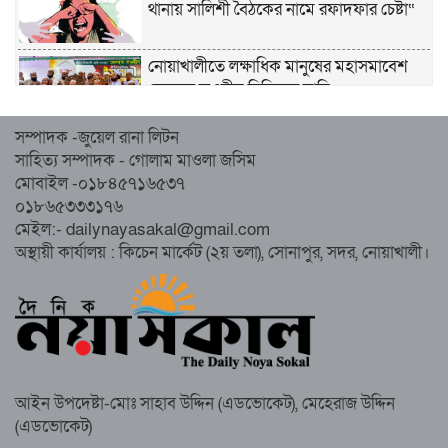
থানায় সালিশী বৈঠকের নামে রফাদফার চেষ্টা“
নোয়াখালীতে লক্ষাধিক মানুষের মহাসমাবেশ
হেজবুত তওহীদ নিষিদ্ধের দাবি
সম্পাদক -জুয়েল রানা লিটন
নোয়াখালীতে ইসলামী মহাসমাবেশের প্রস্তুতি
সাহিত্য সম্পাদক - গোলাম মাওলা জসিম
সম্পন্ন, অংশ নেবেন লক্ষাধিক মানুষ
মোবাইল -০১৮৪৫৭১৬৫৩৭
০১৮৬৫৩৩৩১৭৬
নোয়াখালীতে ইসলামী ছাত্রশিবিরের ‘অদম্য
মেইল:- dailynayasakal@gmail.com
জুলাই’ মিছিল
অস্থায়ী কার্যালয় : কিচেন মার্কেট (২য় তলা), সোনাপুর, সদর, নোয়াখালী।
সুবর্ণচরে মায়ের অভিযোগে সাবেক ভাইস
চেয়ারম্যান গ্রেপ্তার
আইন উপদেষ্টা-মোঃ সাহাব উদ্দিন (এডভোকেট), মেহেরাজ উদ্দিন
(এডভোকেট)
গাউসিয়া কমিটির সম্পাদক কামাল হোসাইনের