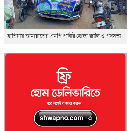
হাতিয়ায় জামায়াতের এমপি প্রার্থীর হোন্ডা র‍্যালি ও পথসভা