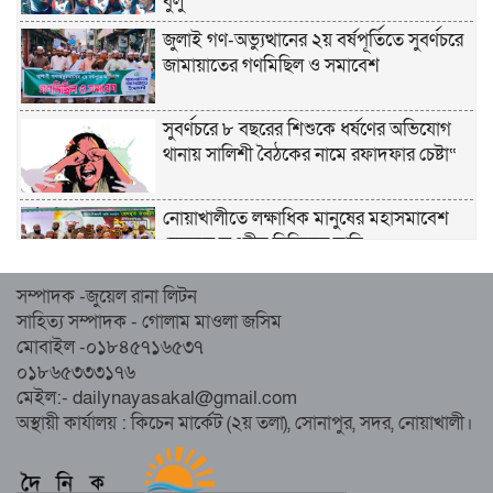
বুলু
জুলাই গণ-অভ্যুত্থানের ২য় বর্ষপূর্তিতে সুবর্ণচরে
জামায়াতের গণমিছিল ও সমাবেশ
সুবর্ণচরে ৮ বছরের শিশুকে ধর্ষণের অভিযোগ
থানায় সালিশী বৈঠকের নামে রফাদফার চেষ্টা“
নোয়াখালীতে লক্ষাধিক মানুষের মহাসমাবেশ
হেজবুত তওহীদ নিষিদ্ধের দাবি
সম্পাদক -জুয়েল রানা লিটন
নোয়াখালীতে ইসলামী মহাসমাবেশের প্রস্তুতি
সাহিত্য সম্পাদক - গোলাম মাওলা জসিম
সম্পন্ন, অংশ নেবেন লক্ষাধিক মানুষ
মোবাইল -০১৮৪৫৭১৬৫৩৭
০১৮৬৫৩৩৩১৭৬
নোয়াখালীতে ইসলামী ছাত্রশিবিরের ‘অদম্য
মেইল:- dailynayasakal@gmail.com
জুলাই’ মিছিল
অস্থায়ী কার্যালয় : কিচেন মার্কেট (২য় তলা), সোনাপুর, সদর, নোয়াখালী।
সুবর্ণচরে মায়ের অভিযোগে সাবেক ভাইস