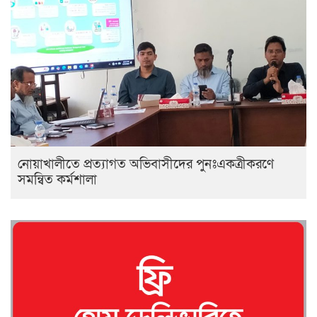
নোয়াখালীতে প্রত্যাগত অভিবাসীদের পুনঃএকত্রীকরণে
সমন্বিত কর্মশালা