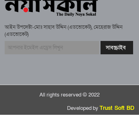
চেয়ারম্যান গ্রেপ্তার
আইন উপদেষ্টা-মোঃ সাহাব উদ্দিন (এডভোকেট), মেহেরাজ উদ্দিন
(এডভোকেট)
গাউসিয়া কমিটির সম্পাদক কামাল হোসাইনের
স্মরণ সভায় মিলাদ ও দোয়া
কামরুল কাননের ছবি বিকৃত করে অপপ্রচারের
প্রতিবাদে চাটখিলে মানববন্ধন
All rights reserved © 2022
Developed by
Trust Soft BD