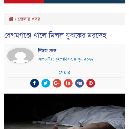
/
জেলার খবর
বেগমগঞ্জে খালে মিলল যুবকের মরদেহ
নিউজ ডেস্ক
আপডেটঃ : বৃহস্পতিবার, ৪ জুন, ২০২৬
শেয়ার