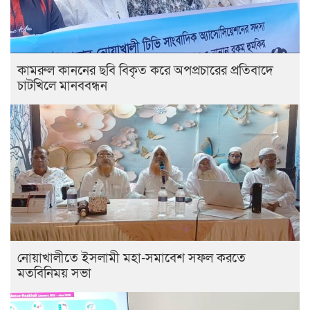
কামরুল কাননের ছবি বিকৃত করে অপপ্রচারের প্রতিবাদে
চাটখিলে মানববন্ধন
নোয়াখালীতে ইসলামী মহা-সমাবেশ সফল করতে
মতবিনিময় সভা