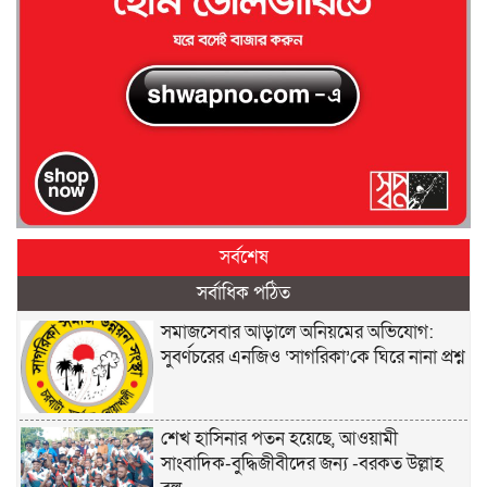
সর্বশেষ
সর্বাধিক পঠিত
সমাজসেবার আড়ালে অনিয়মের অভিযোগ:
সুবর্ণচরের এনজিও ‘সাগরিকা’কে ঘিরে নানা প্রশ্ন
শেখ হাসিনার পতন হয়েছে, আওয়ামী
সাংবাদিক-বুদ্ধিজীবীদের জন্য -বরকত উল্লাহ