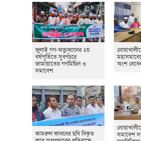
জুলাই গণ-অভ্যুত্থানের ২য়
নোয়াখালী
বর্ষপূর্তিতে সুবর্ণচরে
মহাসমাবেশের
জামায়াতের গণমিছিল ও
অংশ নেবেন
সমাবেশ
নোয়াখালীত
কামরুল কাননের ছবি বিকৃত
সমাবেশ 
করে অপপ্রচারের প্রতিবাদে