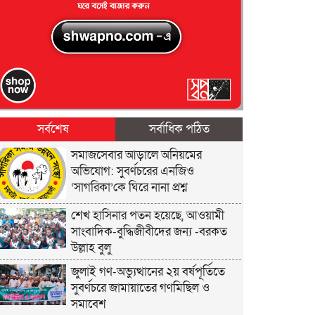
সর্বশেষ
সর্বাধিক পঠিত
সমাজসেবার আড়ালে অনিয়মের
অভিযোগ: সুবর্ণচরের এনজিও
‘সাগরিকা’কে ঘিরে নানা প্রশ্ন
শেখ হাসিনার পতন হয়েছে, আওয়ামী
সাংবাদিক-বুদ্ধিজীবীদের জন্য -বরকত
উল্লাহ বুলু
জুলাই গণ-অভ্যুত্থানের ২য় বর্ষপূর্তিতে
সুবর্ণচরে জামায়াতের গণমিছিল ও
সমাবেশ