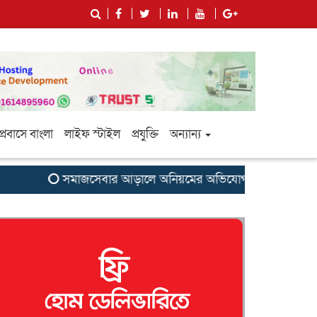
প্রবাসে বাংলা
লাইফ স্টাইল
প্রযুক্তি
অন্যান্য
সমাজসেবার আড়ালে অনিয়মের অভিযোগ: সুবর্ণচরের এনজিও ‘সাগরি