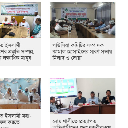
তে ইসলামী
গাউসিয়া কমিটির সম্পাদক
 প্রস্তুতি সম্পন্ন,
কামাল হোসাইনের স্মরণ সভায়
 লক্ষাধিক মানুষ
মিলাদ ও দোয়া
ে ইসলামী মহা-
নোয়াখালীতে প্রত্যাগত
সফল করতে
অভিবাসীদের পুনঃএকত্রীকরণে