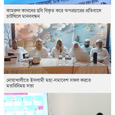
কামরুল কাননের ছবি বিকৃত করে অপপ্রচারের প্রতিবাদে
চাটখিলে মানববন্ধন
নোয়াখালীতে ইসলামী মহা-সমাবেশ সফল করতে
মতবিনিময় সভা