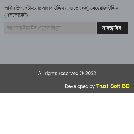
আইন উপদেষ্টা-মোঃ সাহাব উদ্দিন (এডভোকেট), মেহেরাজ উদ্দিন
কামরুল কাননের ছবি বিকৃত করে অপপ্রচারের
(এডভোকেট)
প্রতিবাদে চাটখিলে মানববন্ধন
বাংলাদেশ আজ দুই ভাগে বিভক্ত—একটি
‘৭২’অন্যটি ‘২৪’: মামুনুল হক
All rights reserved © 2022
Developed by
Trust Soft BD