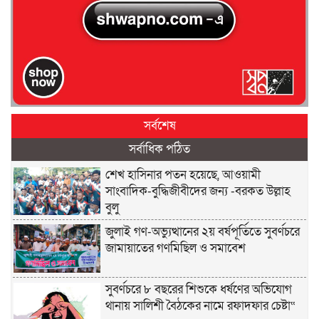
সর্বশেষ
সর্বাধিক পঠিত
শেখ হাসিনার পতন হয়েছে, আওয়ামী
সাংবাদিক-বুদ্ধিজীবীদের জন্য -বরকত উল্লাহ
বুলু
জুলাই গণ-অভ্যুত্থানের ২য় বর্ষপূর্তিতে সুবর্ণচরে
জামায়াতের গণমিছিল ও সমাবেশ
সুবর্ণচরে ৮ বছরের শিশুকে ধর্ষণের অভিযোগ
থানায় সালিশী বৈঠকের নামে রফাদফার চেষ্টা“