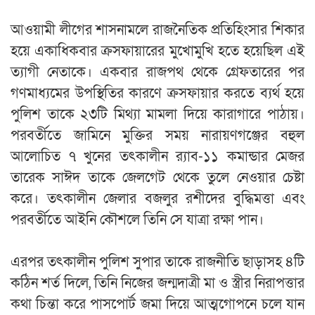
‎​আওয়ামী লীগের শাসনামলে রাজনৈতিক প্রতিহিংসার শিকার
হয়ে একাধিকবার ক্রসফায়ারের মুখোমুখি হতে হয়েছিল এই
ত্যাগী নেতাকে। একবার রাজপথ থেকে গ্রেফতারের পর
গণমাধ্যমের উপস্থিতির কারণে ক্রসফায়ার করতে ব্যর্থ হয়ে
পুলিশ তাকে ২৩টি মিথ্যা মামলা দিয়ে কারাগারে পাঠায়।
পরবর্তীতে জামিনে মুক্তির সময় নারায়ণগঞ্জের বহুল
আলোচিত ৭ খুনের তৎকালীন র‍্যাব-১১ কমান্ডার মেজর
তারেক সাঈদ তাকে জেলগেট থেকে তুলে নেওয়ার চেষ্টা
করে। তৎকালীন জেলার বজলুর রশীদের বুদ্ধিমত্তা এবং
পরবর্তীতে আইনি কৌশলে তিনি সে যাত্রা রক্ষা পান।
‎​এরপর তৎকালীন পুলিশ সুপার তাকে রাজনীতি ছাড়াসহ ৪টি
কঠিন শর্ত দিলে, তিনি নিজের জন্মদাত্রী মা ও স্ত্রীর নিরাপত্তার
কথা চিন্তা করে পাসপোর্ট জমা দিয়ে আত্মগোপনে চলে যান