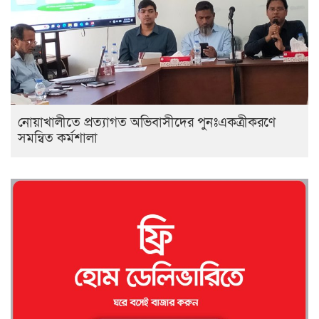
নোয়াখালীতে প্রত্যাগত অভিবাসীদের পুনঃএকত্রীকরণে
সমন্বিত কর্মশালা