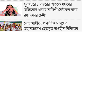
সুবর্ণচরে ৮ বছরের শিশুকে ধর্ষণের
অভিযোগ থানায় সালিশী বৈঠকের নামে
রফাদফার চেষ্টা“
নোয়াখালীতে লক্ষাধিক মানুষের
মহাসমাবেশ হেজবুত তওহীদ নিষিদ্ধের
দাবি
নোয়াখালীতে ইসলামী মহাসমাবেশের
প্রস্তুতি সম্পন্ন, অংশ নেবেন লক্ষাধিক
মানুষ
নোয়াখালীতে ইসলামী ছাত্রশিবিরের
‘অদম্য জুলাই’ মিছিল
সুবর্ণচরে মায়ের অভিযোগে সাবেক ভাইস
চেয়ারম্যান গ্রেপ্তার
গাউসিয়া কমিটির সম্পাদক কামাল