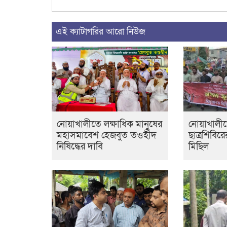
এই ক্যাটাগরির আরো নিউজ
নোয়াখালীতে লক্ষাধিক মানুষের
নোয়াখালী
মহাসমাবেশ হেজবুত তওহীদ
ছাত্রশিবির
নিষিদ্ধের দাবি
মিছিল