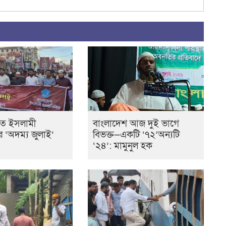
তে ইসলামী
বাংলাদেশ আজ দুই ভাগে
ের ‘অদম্য জুলাই’
বিভক্ত—একটি ‘৭২’অন্যটি
‘২৪’: মামুনুল হক