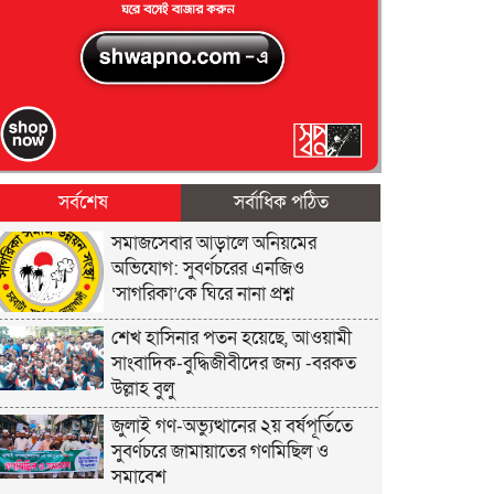
সর্বশেষ
সর্বাধিক পঠিত
সমাজসেবার আড়ালে অনিয়মের
অভিযোগ: সুবর্ণচরের এনজিও
‘সাগরিকা’কে ঘিরে নানা প্রশ্ন
শেখ হাসিনার পতন হয়েছে, আওয়ামী
সাংবাদিক-বুদ্ধিজীবীদের জন্য -বরকত
উল্লাহ বুলু
জুলাই গণ-অভ্যুত্থানের ২য় বর্ষপূর্তিতে
সুবর্ণচরে জামায়াতের গণমিছিল ও
সমাবেশ