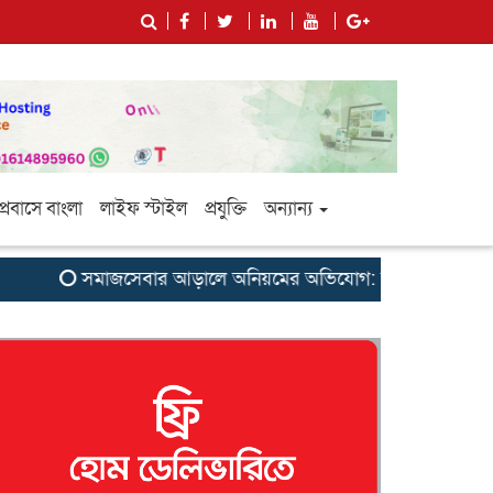
প্রবাসে বাংলা
লাইফ স্টাইল
প্রযুক্তি
অন্যান্য
সমাজসেবার আড়ালে অনিয়মের অভিযোগ: সুবর্ণচরের এনজিও ‘সাগরিকা