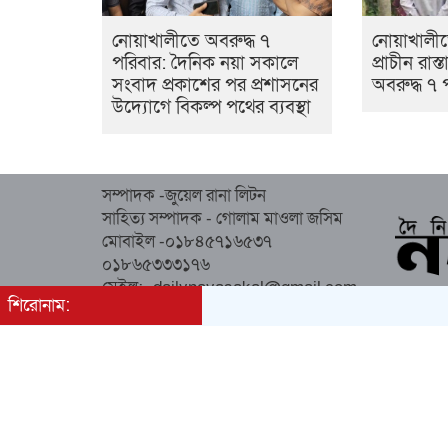
নোয়াখালীতে অবরুদ্ধ ৭
নোয়াখালী
পরিবার: দৈনিক নয়া সকালে
প্রাচীন রাস
সংবাদ প্রকাশের পর প্রশাসনের
অবরুদ্ধ ৭ 
উদ্যোগে বিকল্প পথের ব্যবস্থা
সম্পাদক -জুয়েল রানা লিটন
সাহিত্য সম্পাদক - গোলাম মাওলা জসিম
মোবাইল -০১৮৪৫৭১৬৫৩৭
০১৮৬৫৩৩৩১৭৬
মেইল:- dailynayasakal@gmail.com
শিরোনাম:
অস্থায়ী কার্যালয় : কিচেন মার্কেট (২য় তলা),
সোনাপুর, সদর, নোয়াখালী।