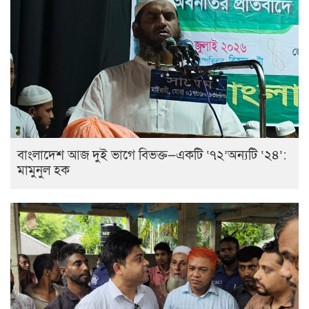
বাংলাদেশ আজ দুই ভাগে বিভক্ত—একটি ‘৭২’অন্যটি ‘২৪’:
মামুনুল হক