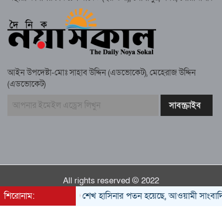
গাউসিয়া কমিটির সম্পাদক কামাল হোসাইনের
স্মরণ সভায় মিলাদ ও দোয়া
আইন উপদেষ্টা-মোঃ সাহাব উদ্দিন (এডভোকেট), মেহেরাজ উদ্দিন
কামরুল কাননের ছবি বিকৃত করে অপপ্রচারের
(এডভোকেট)
প্রতিবাদে চাটখিলে মানববন্ধন
বাংলাদেশ আজ দুই ভাগে বিভক্ত—একটি
‘৭২’অন্যটি ‘২৪’: মামুনুল হক
All rights reserved © 2022
শিরোনাম:
শেখ হাসিনার পতন হয়েছে, আওয়ামী সাংবাদিক-বুদ্ধি
Developed by
Trust Soft BD