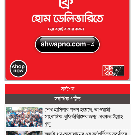
সর্বশেষ
সর্বাধিক পঠিত
শেখ হাসিনার পতন হয়েছে, আওয়ামী
সাংবাদিক-বুদ্ধিজীবীদের জন্য -বরকত উল্লাহ
বুলু
জুলাই গণ-অভ্যুত্থানের ২য় বর্ষপূর্তিতে সুবর্ণচরে