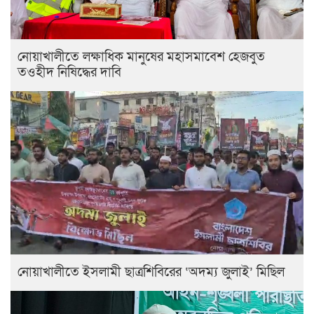
নোয়াখালীতে লক্ষাধিক মানুষের মহাসমাবেশ হেজবুত
তওহীদ নিষিদ্ধের দাবি
নোয়াখালীতে ইসলামী ছাত্রশিবিরের ‘অদম্য জুলাই’ মিছিল