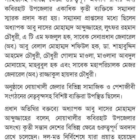
কবিরহাট উপজেলার একাধিক কৃতী ব্যক্তিকে সম্মাননা
স্মারক প্রদান করা হয়। সম্মাননা প্রাপ্তদের মধ্যে ছিলেন
অধ্যাপক আবু নাসের মোহাম্মদ আব্দুজ্জাহের, লুৎফর রহমান
চৌধুরী, এ টি এম ফজলুল হক, সাবেক সেনাপ্রধান জেনারেল
(অব.) আবু বেলাল মোহাম্মদ শফিউল হক, ডা. শাহাবুদ্দিন
আহমেদ চৌধুরী, চৌধুরী গোলাম মাওলা, মাওলানা আবদুল
মোনায়েম, মাহবুবুল হক এবং সাবেক মহাপরিচালক মেজর
জেনারেল (অব.) রাজ্জাকুল হায়দার চৌধুরী।
অনুষ্ঠানে নোয়াখালী জেলার বিভিন্ন সামাজিক ও পেশাজীবী
সংগঠনের নেতৃবৃন্দসহ বিশিষ্ট ব্যক্তিরা উপস্থিত ছিলেন।
প্রধান অতিথির বক্তব্যে অধ্যাপক আবু নাসের মোহাম্মদ
আব্দুজ্জাহের বলেন, নোয়াখালীর কবিরহাট উপজেলার
অসংখ্য কৃতী সন্তান দেশের বিভিন্ন ক্ষেত্রে গুরুত্বপূর্ণ অবদান
রেখে চলেছেন। দল-মত নির্বিশেষে যারা প্রয়াত হয়েছেন