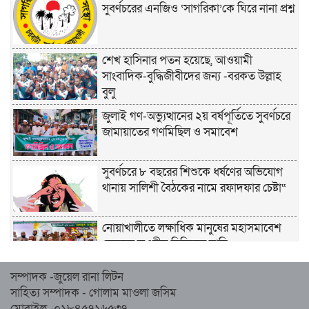
সুবর্ণচরের এনজিও ‘সাগরিকা’কে ঘিরে নানা প্রশ্ন
শেখ হাসিনার পতন হয়েছে, আওয়ামী
সাংবাদিক-বুদ্ধিজীবীদের জন্য -বরকত উল্লাহ
বুলু
জুলাই গণ-অভ্যুত্থানের ২য় বর্ষপূর্তিতে সুবর্ণচরে
জামায়াতের গণমিছিল ও সমাবেশ
সুবর্ণচরে ৮ বছরের শিশুকে ধর্ষণের অভিযোগ
থানায় সালিশী বৈঠকের নামে রফাদফার চেষ্টা“
নোয়াখালীতে লক্ষাধিক মানুষের মহাসমাবেশ
হেজবুত তওহীদ নিষিদ্ধের দাবি
সম্পাদক -জুয়েল রানা লিটন
নোয়াখালীতে ইসলামী মহাসমাবেশের প্রস্তুতি
সাহিত্য সম্পাদক - গোলাম মাওলা জসিম
সম্পন্ন, অংশ নেবেন লক্ষাধিক মানুষ
মোবাইল -০১৮৪৫৭১৬৫৩৭