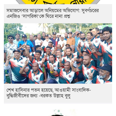
সমাজসেবার আড়ালে অনিয়মের অভিযোগ: সুবর্ণচরের
এনজিও ‘সাগরিকা’কে ঘিরে নানা প্রশ্ন
শেখ হাসিনার পতন হয়েছে, আওয়ামী সাংবাদিক-
বুদ্ধিজীবীদের জন্য -বরকত উল্লাহ বুলু