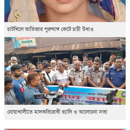
চাটখিলে ভাতিজার পুরুষাঙ্গ কেটে চাচী উধাও
নোয়াখালীতে মাদকবিরোধী র‍্যালি ও আলোচনা সভা