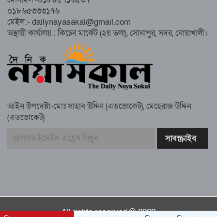
০১৮৬৫৩৩৩১৭৬
নোয়াখালীতে ইসলামী ছাত্রশিবিরের ‘অদম্য
মেইল:- dailynayasakal@gmail.com
জুলাই’ মিছিল
অস্থায়ী কার্যালয় : কিচেন মার্কেট (২য় তলা), সোনাপুর, সদর, নোয়াখালী।
সুবর্ণচরে মায়ের অভিযোগে সাবেক ভাইস
চেয়ারম্যান গ্রেপ্তার
আইন উপদেষ্টা-মোঃ সাহাব উদ্দিন (এডভোকেট), মেহেরাজ উদ্দিন
(এডভোকেট)
গাউসিয়া কমিটির সম্পাদক কামাল হোসাইনের
স্মরণ সভায় মিলাদ ও দোয়া
কামরুল কাননের ছবি বিকৃত করে অপপ্রচারের
প্রতিবাদে চাটখিলে মানববন্ধন
All rights reserved © 2022