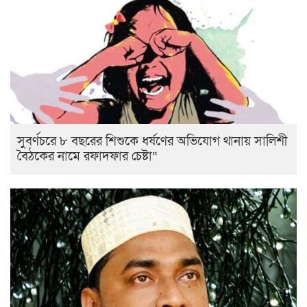
সুবর্ণচরে ৮ বছরের শিশুকে ধর্ষণের অভিযোগ থানায় সালিশী
বৈঠকের নামে রফাদফার চেষ্টা“