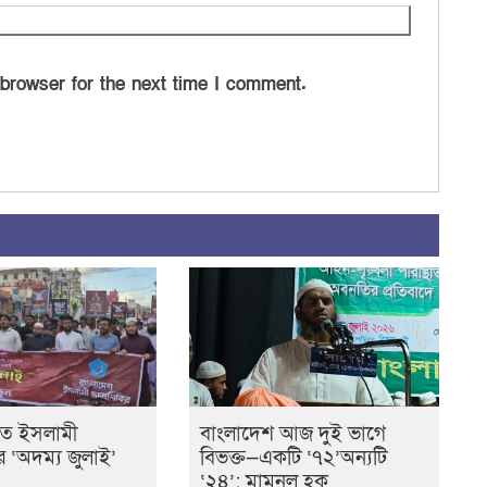
 browser for the next time I comment.
তে ইসলামী
বাংলাদেশ আজ দুই ভাগে
ের ‘অদম্য জুলাই’
বিভক্ত—একটি ‘৭২’অন্যটি
‘২৪’: মামুনুল হক