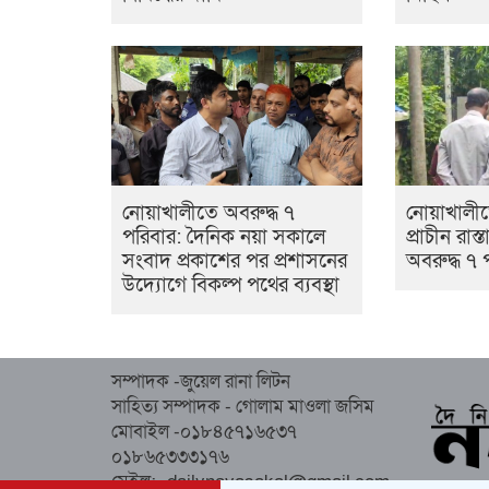
নোয়াখালীতে অবরুদ্ধ ৭
নোয়াখালী
পরিবার: দৈনিক নয়া সকালে
প্রাচীন রাস
সংবাদ প্রকাশের পর প্রশাসনের
অবরুদ্ধ ৭ 
উদ্যোগে বিকল্প পথের ব্যবস্থা
সম্পাদক -জুয়েল রানা লিটন
সাহিত্য সম্পাদক - গোলাম মাওলা জসিম
মোবাইল -০১৮৪৫৭১৬৫৩৭
০১৮৬৫৩৩৩১৭৬
মেইল:- dailynayasakal@gmail.com