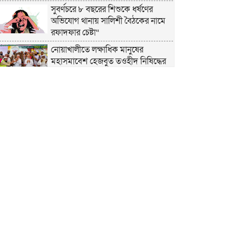
সুবর্ণচরে ৮ বছরের শিশুকে ধর্ষণের
অভিযোগ থানায় সালিশী বৈঠকের নামে
রফাদফার চেষ্টা“
নোয়াখালীতে লক্ষাধিক মানুষের
মহাসমাবেশ হেজবুত তওহীদ নিষিদ্ধের
দাবি
নোয়াখালীতে ইসলামী মহাসমাবেশের
প্রস্তুতি সম্পন্ন, অংশ নেবেন লক্ষাধিক
মানুষ
নোয়াখালীতে ইসলামী ছাত্রশিবিরের
‘অদম্য জুলাই’ মিছিল
সুবর্ণচরে মায়ের অভিযোগে সাবেক ভাইস
চেয়ারম্যান গ্রেপ্তার
গাউসিয়া কমিটির সম্পাদক কামাল