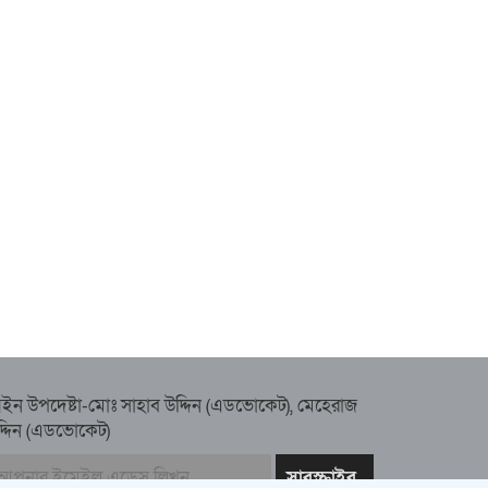
ইন উপদেষ্টা-মোঃ সাহাব উদ্দিন (এডভোকেট), মেহেরাজ
দ্দিন (এডভোকেট)