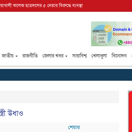
োয়াখালী কলেজ ছাত্রদলের ৫ নেতার বিরুদ্ধে ব্যবস্থা
জাতীয়
রাজনীতি
জেলার খবর
সারাবিশ্ব
খেলাধুলা
বিনোদন
্রী উধাও
শেয়ার