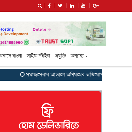
প্রবাসে বাংলা
লাইফ স্টাইল
প্রযুক্তি
অন্যান্য
সমাজসেবার আড়ালে অনিয়মের অভিযোগ: সুবর্ণচরের এনজিও ‘সাগরি