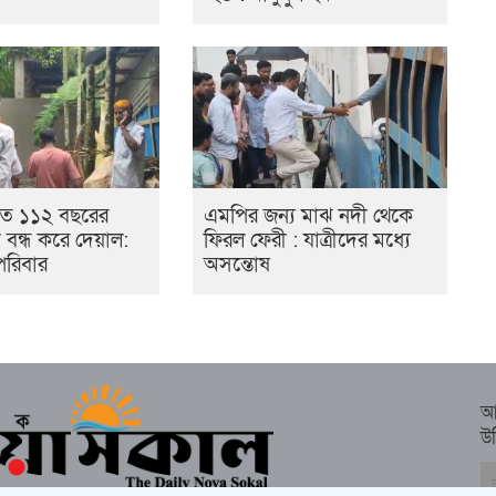
তে ১১২ বছরের
এমপির জন্য মাঝ নদী থেকে
্তা বন্ধ করে দেয়াল:
ফিরল ফেরী : যাত্রীদের মধ্যে
পরিবার
অসন্তোষ
আ
উ