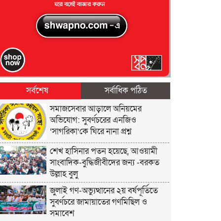
সর্বশেষ
সর্বাধিক পঠিত
সমাজসেবার আড়ালে অনিয়মের
অভিযোগ: সুবর্ণচরের এনজিও
‘সাগরিকা’কে ঘিরে নানা প্রশ্ন
শেখ হাসিনার পতন হয়েছে, আওয়ামী
সাংবাদিক-বুদ্ধিজীবীদের জন্য -বরকত
উল্লাহ বুলু
জুলাই গণ-অভ্যুত্থানের ২য় বর্ষপূর্তিতে
সুবর্ণচরে জামায়াতের গণমিছিল ও
সমাবেশ