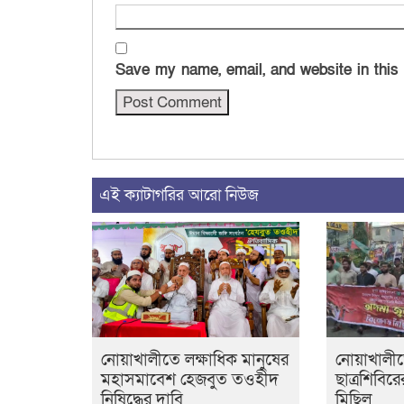
Save my name, email, and website in this
এই ক্যাটাগরির আরো নিউজ
নোয়াখালীতে লক্ষাধিক মানুষের
নোয়াখালী
মহাসমাবেশ হেজবুত তওহীদ
ছাত্রশিবির
নিষিদ্ধের দাবি
মিছিল