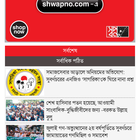
সর্বশেষ
সর্বাধিক পঠিত
সমাজসেবার আড়ালে অনিয়মের অভিযোগ:
সুবর্ণচরের এনজিও ‘সাগরিকা’কে ঘিরে নানা প্রশ্ন
শেখ হাসিনার পতন হয়েছে, আওয়ামী
সাংবাদিক-বুদ্ধিজীবীদের জন্য -বরকত উল্লাহ
বুলু
জুলাই গণ-অভ্যুত্থানের ২য় বর্ষপূর্তিতে সুবর্ণচরে
জামায়াতের গণমিছিল ও সমাবেশ