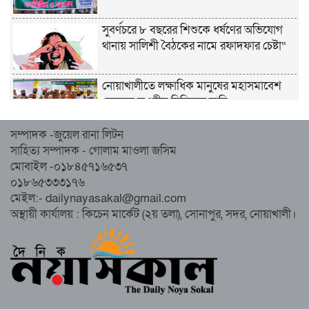
সুবর্ণচরে ৮ বছরের শিশুকে ধর্ষণের অভিযোগ
থানায় সালিশী বৈঠকের নামে রফাদফার চেষ্টা“
নোয়াখালীতে লক্ষাধিক মানুষের মহাসমাবেশ
হেজবুত তওহীদ নিষিদ্ধের দাবি
সম্পাদক -জুয়েল রানা লিটন
নোয়াখালীতে ইসলামী মহাসমাবেশের প্রস্তুতি
সাহিত্য সম্পাদক - গোলাম মাওলা জসিম
সম্পন্ন, অংশ নেবেন লক্ষাধিক মানুষ
মোবাইল -০১৮৪৫৭১৬৫৩৭
০১৮৬৫৩৩৩১৭৬
নোয়াখালীতে ইসলামী ছাত্রশিবিরের ‘অদম্য
মেইল:- dailynayasakal@gmail.com
জুলাই’ মিছিল
অস্থায়ী কার্যালয় : কিচেন মার্কেট (২য় তলা), সোনাপুর, সদর, নোয়াখালী।
সুবর্ণচরে মায়ের অভিযোগে সাবেক ভাইস
চেয়ারম্যান গ্রেপ্তার