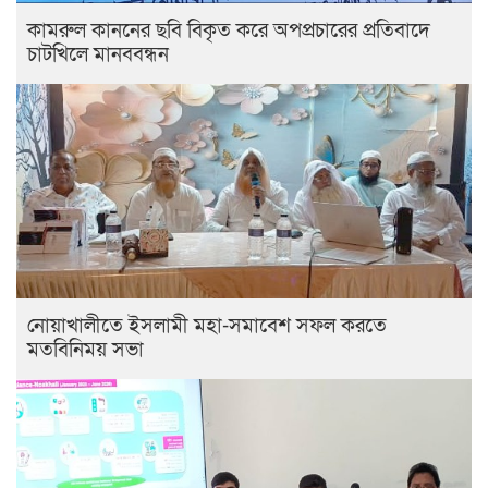
কামরুল কাননের ছবি বিকৃত করে অপপ্রচারের প্রতিবাদে
চাটখিলে মানববন্ধন
নোয়াখালীতে ইসলামী মহা-সমাবেশ সফল করতে
মতবিনিময় সভা