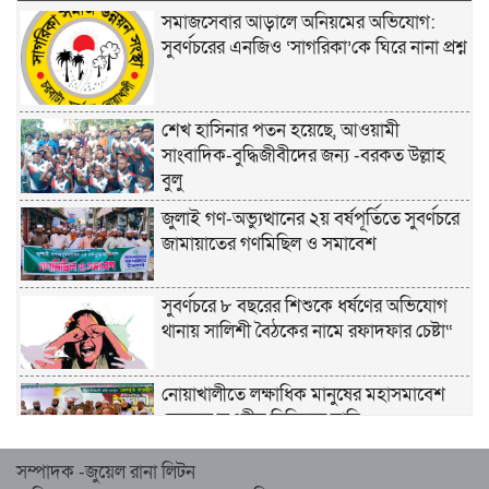
সমাজসেবার আড়ালে অনিয়মের অভিযোগ:
সুবর্ণচরের এনজিও ‘সাগরিকা’কে ঘিরে নানা প্রশ্ন
শেখ হাসিনার পতন হয়েছে, আওয়ামী
সাংবাদিক-বুদ্ধিজীবীদের জন্য -বরকত উল্লাহ
বুলু
জুলাই গণ-অভ্যুত্থানের ২য় বর্ষপূর্তিতে সুবর্ণচরে
জামায়াতের গণমিছিল ও সমাবেশ
সুবর্ণচরে ৮ বছরের শিশুকে ধর্ষণের অভিযোগ
থানায় সালিশী বৈঠকের নামে রফাদফার চেষ্টা“
নোয়াখালীতে লক্ষাধিক মানুষের মহাসমাবেশ
হেজবুত তওহীদ নিষিদ্ধের দাবি
সম্পাদক -জুয়েল রানা লিটন
নোয়াখালীতে ইসলামী মহাসমাবেশের প্রস্তুতি