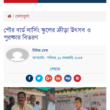
/
খেলাধুলা
পৌর বার্ড নার্সিং স্কুলের ক্রীড়া উৎসব ও
পুরষ্কার বিতরণ
নিউজ ডেস্ক
আপডেটঃ : শনিবার, ১১ ফেব্রুয়ারি, ২০২৩
শেয়ার