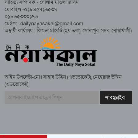
সাহিত্য সম্পাদক - গোলাম মাওলা জসিম
সম্পন্ন, অংশ নেবেন লক্ষাধিক মানুষ
মোবাইল -০১৮৪৫৭১৬৫৩৭
০১৮৬৫৩৩৩১৭৬
নোয়াখালীতে ইসলামী ছাত্রশিবিরের ‘অদম্য
মেইল:- dailynayasakal@gmail.com
জুলাই’ মিছিল
অস্থায়ী কার্যালয় : কিচেন মার্কেট (২য় তলা), সোনাপুর, সদর, নোয়াখালী।
সুবর্ণচরে মায়ের অভিযোগে সাবেক ভাইস
চেয়ারম্যান গ্রেপ্তার
আইন উপদেষ্টা-মোঃ সাহাব উদ্দিন (এডভোকেট), মেহেরাজ উদ্দিন
(এডভোকেট)
গাউসিয়া কমিটির সম্পাদক কামাল হোসাইনের
স্মরণ সভায় মিলাদ ও দোয়া
কামরুল কাননের ছবি বিকৃত করে অপপ্রচারের
প্রতিবাদে চাটখিলে মানববন্ধন