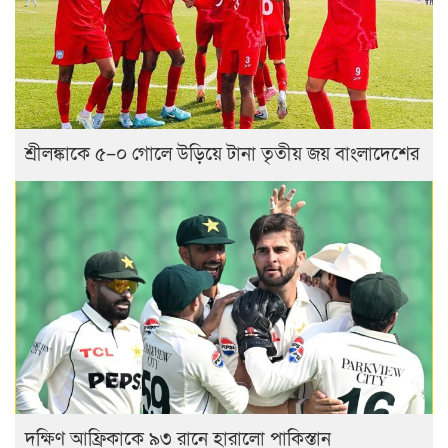
শ্রীলঙ্কাকে ৫–০ গোলে উড়িয়ে টানা তৃতীয় জয় বাংলাদেশের
দক্ষিণ আফ্রিকাকে ৯৩ রানে হারালো পাকিস্তান