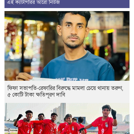
এই ক্যাটাগরির আরো নিউজ
ফিফা সভাপতি-রেফারির বিরুদ্ধে মামলা চেয়ে থানায় তরুণ,
৫ কোটি টাকা ক্ষতিপূরণ দাবি