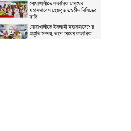
নোয়াখালীতে লক্ষাধিক মানুষের
মহাসমাবেশ হেজবুত তওহীদ নিষিদ্ধের
দাবি
নোয়াখালীতে ইসলামী মহাসমাবেশের
প্রস্তুতি সম্পন্ন, অংশ নেবেন লক্ষাধিক
মানুষ
নোয়াখালীতে ইসলামী ছাত্রশিবিরের
‘অদম্য জুলাই’ মিছিল
সুবর্ণচরে মায়ের অভিযোগে সাবেক ভাইস
চেয়ারম্যান গ্রেপ্তার
গাউসিয়া কমিটির সম্পাদক কামাল
হোসাইনের স্মরণ সভায় মিলাদ ও দোয়া
কামরুল কাননের ছবি বিকৃত করে
অপপ্রচারের প্রতিবাদে চাটখিলে