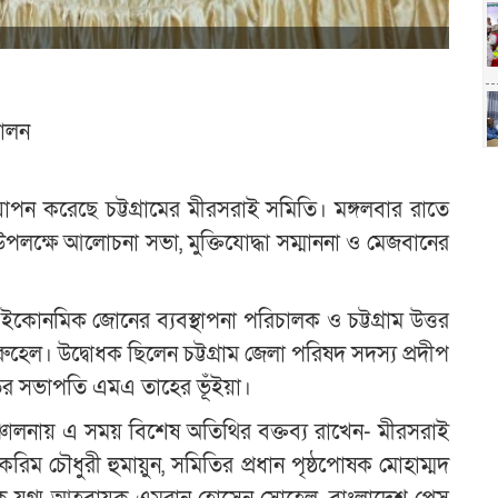
পালন
দযাপন করেছে চট্টগ্রামের মীরসরাই সমিতি। মঙ্গলবার রাতে
উপলক্ষে আলোচনা সভা, মুক্তিযোদ্ধা সম্মাননা ও মেজবানের
ি ইকোনমিক জোনের ব্যবস্থাপনা পরিচালক ও চট্টগ্রাম উত্তর
েল। উদ্বোধক ছিলেন চট্টগ্রাম জেলা পরিষদ সদস্য প্রদীপ
িতির সভাপতি এমএ তাহের ভূঁইয়া।
ালনায় এ সময় বিশেষ অতিথির বক্তব্য রাখেন- মীরসরাই
ম চৌধুরী হুমায়ুন, সমিতির প্রধান পৃষ্ঠপোষক মোহাম্মদ