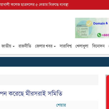
োয়াখালী কলেজ ছাত্রদলের ৫ নেতার বিরুদ্ধে ব্যবস্থা
জাতীয়
রাজনীতি
জেলার খবর
সারাবিশ্ব
খেলাধুলা
বিনোদন
দযাপন করেছে মীরসরাই সমিতি
শেয়ার