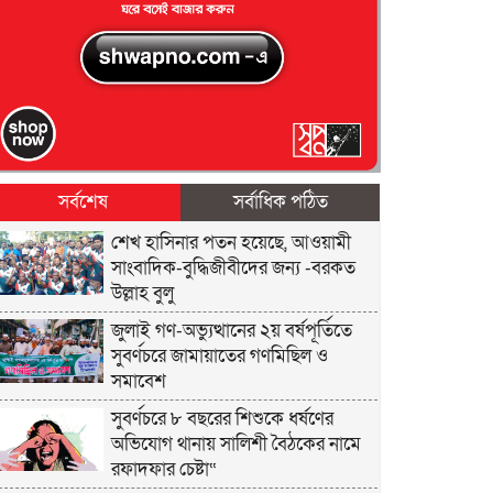
সর্বশেষ
সর্বাধিক পঠিত
শেখ হাসিনার পতন হয়েছে, আওয়ামী
সাংবাদিক-বুদ্ধিজীবীদের জন্য -বরকত
উল্লাহ বুলু
জুলাই গণ-অভ্যুত্থানের ২য় বর্ষপূর্তিতে
সুবর্ণচরে জামায়াতের গণমিছিল ও
সমাবেশ
সুবর্ণচরে ৮ বছরের শিশুকে ধর্ষণের
অভিযোগ থানায় সালিশী বৈঠকের নামে
রফাদফার চেষ্টা“