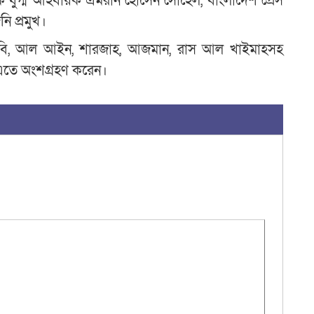
েক যুগ্ম আহবায়ক এমরান হোসেন সোহেল, বাংলাদেশ প্রেস
ি প্রমুখ।
, আবুধাবি, আল আইন, শারজাহ, আজমান, রাস আল খাইমাহসহ
ী এতে অংশগ্রহণ করেন।