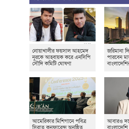
নোয়াখালীর ফয়সাল আহমেদ
জরিমানা দ
নুরকে আহ্বায়ক করে এনসিপি
পারবেন ম
সৌদি কমিটি ঘোষণা
বাংলাদেশি
আমেরিকার মিশিগানে পবিত্র
আবারও দল
সিরাত কনফারেন্স অনুষ্ঠিত
বাংলাদেশি 