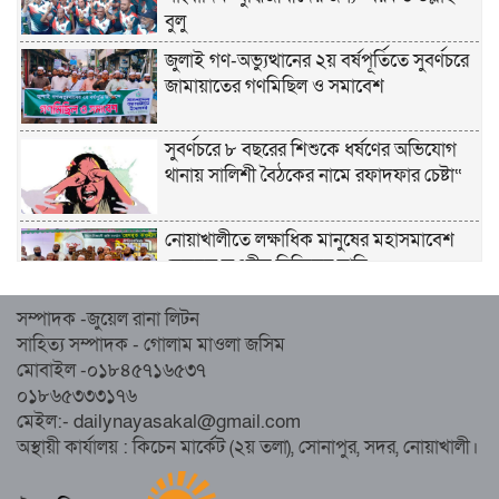
বুলু
জুলাই গণ-অভ্যুত্থানের ২য় বর্ষপূর্তিতে সুবর্ণচরে
জামায়াতের গণমিছিল ও সমাবেশ
সুবর্ণচরে ৮ বছরের শিশুকে ধর্ষণের অভিযোগ
থানায় সালিশী বৈঠকের নামে রফাদফার চেষ্টা“
নোয়াখালীতে লক্ষাধিক মানুষের মহাসমাবেশ
হেজবুত তওহীদ নিষিদ্ধের দাবি
সম্পাদক -জুয়েল রানা লিটন
নোয়াখালীতে ইসলামী মহাসমাবেশের প্রস্তুতি
সাহিত্য সম্পাদক - গোলাম মাওলা জসিম
সম্পন্ন, অংশ নেবেন লক্ষাধিক মানুষ
মোবাইল -০১৮৪৫৭১৬৫৩৭
০১৮৬৫৩৩৩১৭৬
নোয়াখালীতে ইসলামী ছাত্রশিবিরের ‘অদম্য
মেইল:- dailynayasakal@gmail.com
জুলাই’ মিছিল
অস্থায়ী কার্যালয় : কিচেন মার্কেট (২য় তলা), সোনাপুর, সদর, নোয়াখালী।