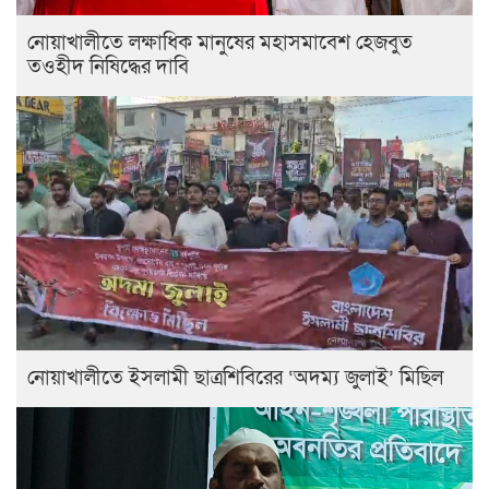
নোয়াখালীতে লক্ষাধিক মানুষের মহাসমাবেশ হেজবুত
তওহীদ নিষিদ্ধের দাবি
নোয়াখালীতে ইসলামী ছাত্রশিবিরের ‘অদম্য জুলাই’ মিছিল