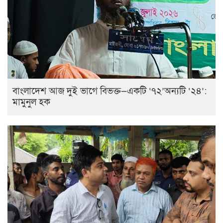
বাংলাদেশ আজ দুই ভাগে বিভক্ত—একটি ‘৭২’অন্যটি ‘২৪’:
মামুনুল হক