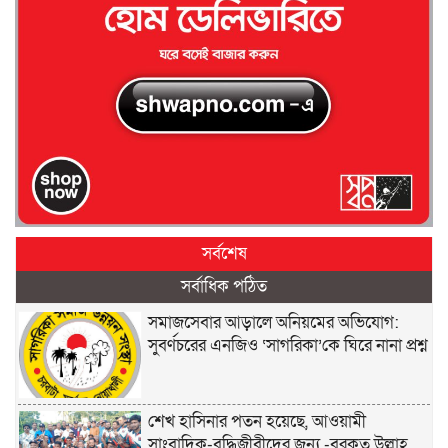
সর্বশেষ
সর্বাধিক পঠিত
সমাজসেবার আড়ালে অনিয়মের অভিযোগ:
সুবর্ণচরের এনজিও ‘সাগরিকা’কে ঘিরে নানা প্রশ্ন
শেখ হাসিনার পতন হয়েছে, আওয়ামী
সাংবাদিক-বুদ্ধিজীবীদের জন্য -বরকত উল্লাহ