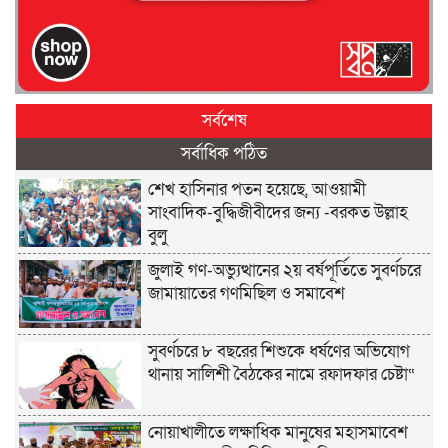
সর্বশেষ
সর্বাধিক পঠিত
শেখ হাসিনার পতন হয়েছে, আওয়ামী
সাংবাদিক-বুদ্ধিজীবীদের জন্য -বরকত উল্লাহ
বুলু
জুলাই গণ-অভ্যুত্থানের ২য় বর্ষপূর্তিতে সুবর্ণচরে
জামায়াতের গণমিছিল ও সমাবেশ
সুবর্ণচরে ৮ বছরের শিশুকে ধর্ষণের অভিযোগ
থানায় সালিশী বৈঠকের নামে রফাদফার চেষ্টা“
নোয়াখালীতে লক্ষাধিক মানুষের মহাসমাবেশ