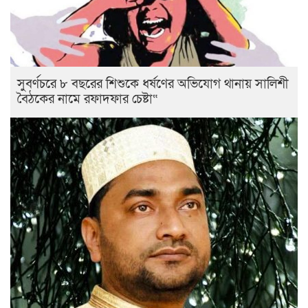
সুবর্ণচরে ৮ বছরের শিশুকে ধর্ষণের অভিযোগ থানায় সালিশী
বৈঠকের নামে রফাদফার চেষ্টা“