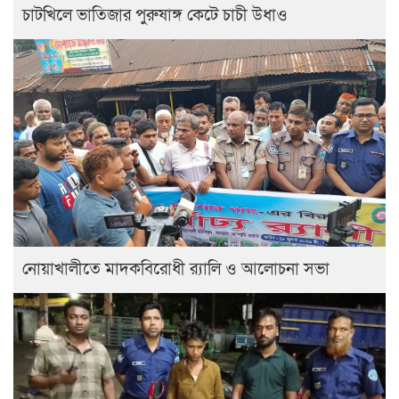
চাটখিলে ভাতিজার পুরুষাঙ্গ কেটে চাচী উধাও
নোয়াখালীতে মাদকবিরোধী র‍্যালি ও আলোচনা সভা