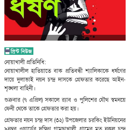
নোয়াখালী প্রতিনিধি:
নোয়াখালীল হাতিয়াতে বাক প্রতিবন্ধী শ্যালিকাকে ধর্ষণের
দায়ে দুলাভাই নয়ন চন্দ্র দাসকে গ্রেফতার করেছে আইন-
শৃঙ্খলা বাহিনী।
শুক্রবার (৭ এপ্রিল) সকালে র‌্যাব ও পুলিশের যৌথ স্বমনয়ে
ফেনী থেকে তাকে গ্রেফতার করা হয়।
গ্রেফতার নয়ন চন্দ্র দাস (৩২) উপজেলার চরকিং ইউনিয়নের
৯নম্বর ওয়ার্ডের দক্ষিণ গামছাখালী গ্রামের মৃত নকুল চন্দ্র