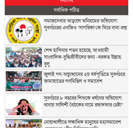
সর্বশেষ
সর্বাধিক পঠিত
সমাজসেবার আড়ালে অনিয়মের অভিযোগ:
সুবর্ণচরের এনজিও ‘সাগরিকা’কে ঘিরে নানা প্রশ্ন
শেখ হাসিনার পতন হয়েছে, আওয়ামী
সাংবাদিক-বুদ্ধিজীবীদের জন্য -বরকত উল্লাহ
বুলু
জুলাই গণ-অভ্যুত্থানের ২য় বর্ষপূর্তিতে সুবর্ণচরে
জামায়াতের গণমিছিল ও সমাবেশ
সুবর্ণচরে ৮ বছরের শিশুকে ধর্ষণের অভিযোগ
থানায় সালিশী বৈঠকের নামে রফাদফার চেষ্টা“
নোয়াখালীতে লক্ষাধিক মানুষের মহাসমাবেশ
হেজবুত তওহীদ নিষিদ্ধের দাবি