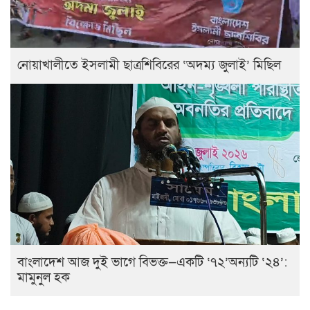
নোয়াখালীতে ইসলামী ছাত্রশিবিরের ‘অদম্য জুলাই’ মিছিল
বাংলাদেশ আজ দুই ভাগে বিভক্ত—একটি ‘৭২’অন্যটি ‘২৪’:
মামুনুল হক