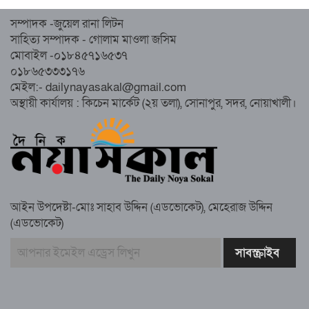
সম্পাদক -জুয়েল রানা লিটন
নোয়াখালীতে ইসলামী মহাসমাবেশের প্রস্তুতি
সাহিত্য সম্পাদক - গোলাম মাওলা জসিম
সম্পন্ন, অংশ নেবেন লক্ষাধিক মানুষ
মোবাইল -০১৮৪৫৭১৬৫৩৭
০১৮৬৫৩৩৩১৭৬
নোয়াখালীতে ইসলামী ছাত্রশিবিরের ‘অদম্য
মেইল:- dailynayasakal@gmail.com
জুলাই’ মিছিল
অস্থায়ী কার্যালয় : কিচেন মার্কেট (২য় তলা), সোনাপুর, সদর, নোয়াখালী।
সুবর্ণচরে মায়ের অভিযোগে সাবেক ভাইস
চেয়ারম্যান গ্রেপ্তার
আইন উপদেষ্টা-মোঃ সাহাব উদ্দিন (এডভোকেট), মেহেরাজ উদ্দিন
(এডভোকেট)
গাউসিয়া কমিটির সম্পাদক কামাল হোসাইনের
স্মরণ সভায় মিলাদ ও দোয়া
কামরুল কাননের ছবি বিকৃত করে অপপ্রচারের
প্রতিবাদে চাটখিলে মানববন্ধন