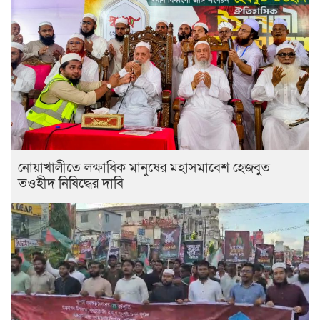
নোয়াখালীতে লক্ষাধিক মানুষের মহাসমাবেশ হেজবুত
তওহীদ নিষিদ্ধের দাবি