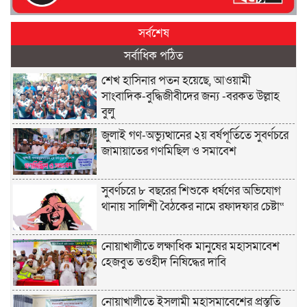
সর্বশেষ
সর্বাধিক পঠিত
শেখ হাসিনার পতন হয়েছে, আওয়ামী
সাংবাদিক-বুদ্ধিজীবীদের জন্য -বরকত উল্লাহ
বুলু
জুলাই গণ-অভ্যুত্থানের ২য় বর্ষপূর্তিতে সুবর্ণচরে
জামায়াতের গণমিছিল ও সমাবেশ
সুবর্ণচরে ৮ বছরের শিশুকে ধর্ষণের অভিযোগ
থানায় সালিশী বৈঠকের নামে রফাদফার চেষ্টা“
নোয়াখালীতে লক্ষাধিক মানুষের মহাসমাবেশ
হেজবুত তওহীদ নিষিদ্ধের দাবি
নোয়াখালীতে ইসলামী মহাসমাবেশের প্রস্তুতি