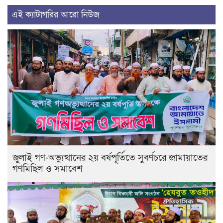
এই ক্যাটাগরির আরো নিউজ
জুলাই গণ-অভ্যুত্থানের ২য় বর্ষপূর্তিতে সুবর্ণচরে জামায়াতের
গণমিছিল ও সমাবেশ