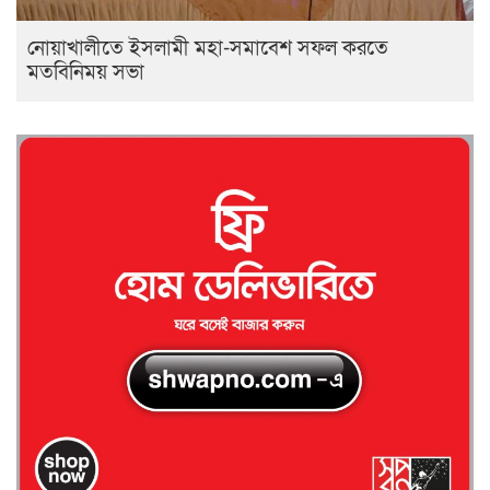
নোয়াখালীতে ইসলামী মহা-সমাবেশ সফল করতে
মতবিনিময় সভা