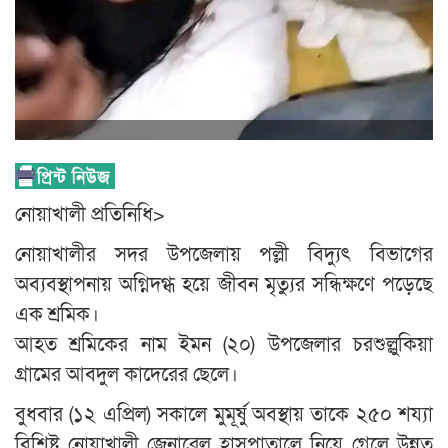
নোয়াখালী প্রতিনিধি>
নোয়াখালীর সদর উপজেলায় পল্লী বিদ্যুৎ বিভাগের
অব্যবস্থাপনায় অগ্নিদগ্ধ হয়ে জীবন মৃত্যুর সন্ধিক্ষণে পড়েছে
এক শ্রমিক।
আহত শ্রমিকের নাম ইমন (২০) উপজেলার চরশুল্লুকিয়া
গ্রামের আবদুল কাদেরের ছেলে।
বুধবার (১২ এপ্রিল) সকালে মুমূর্ষু অবস্থায় তাকে ২৫০ শয্যা
বিশিষ্ট নোয়াখালী জেনারেল হাসপাতালে নিয়ে গেলে উন্নত