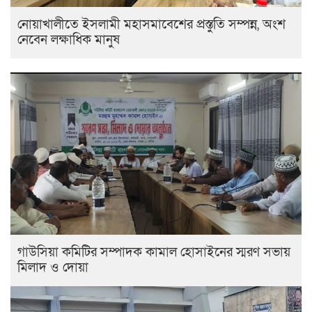
নোয়াখালীতে ইসলামী মহাসমাবেশের প্রস্তুতি সম্পন্ন, অংশ
নেবেন লক্ষাধিক মানুষ
গাউসিয়া কমিটির সম্পাদক কামাল হোসাইনের স্মরণ সভায়
মিলাদ ও দোয়া