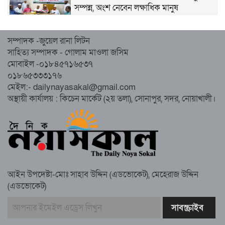
সম্পন্ন, অংশ নেবেন লক্ষাধিক মানুষ
নোয়াখালীতে ইসলামী ছাত্রশিবিরের ‘অদম্য
সম্পাদক -জুয়েল রানা লিটন
জুলাই’ মিছিল
সাহিত্য সম্পাদক - গোলাম মাওলা জসিম
মোবাইল -০১৮৪৫৭১৬৫৩৭
০১৮৬৫৩৩৩১৭৬
সুবর্ণচরে মায়ের অভিযোগে সাবেক ভাইস
মেইল:- dailynayasakal@gmail.com
চেয়ারম্যান গ্রেপ্তার
অস্থায়ী কার্যালয় : কিচেন মার্কেট (২য় তলা), সোনাপুর, সদর, নোয়াখালী।
গাউসিয়া কমিটির সম্পাদক কামাল হোসাইনের
স্মরণ সভায় মিলাদ ও দোয়া
আইন উপদেষ্টা-মোঃ সাহাব উদ্দিন (এডভোকেট), মেহেরাজ উদ্দিন
কামরুল কাননের ছবি বিকৃত করে অপপ্রচারের
(এডভোকেট)
প্রতিবাদে চাটখিলে মানববন্ধন
বাংলাদেশ আজ দুই ভাগে বিভক্ত—একটি