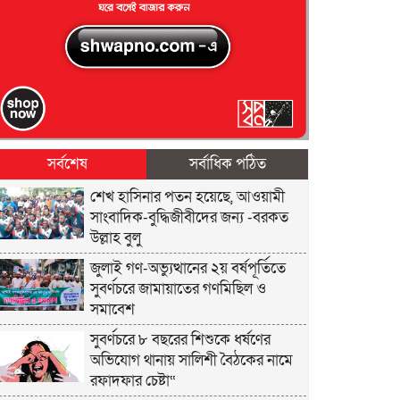
সর্বশেষ
সর্বাধিক পঠিত
শেখ হাসিনার পতন হয়েছে, আওয়ামী
সাংবাদিক-বুদ্ধিজীবীদের জন্য -বরকত
উল্লাহ বুলু
জুলাই গণ-অভ্যুত্থানের ২য় বর্ষপূর্তিতে
সুবর্ণচরে জামায়াতের গণমিছিল ও
সমাবেশ
সুবর্ণচরে ৮ বছরের শিশুকে ধর্ষণের
অভিযোগ থানায় সালিশী বৈঠকের নামে
রফাদফার চেষ্টা“