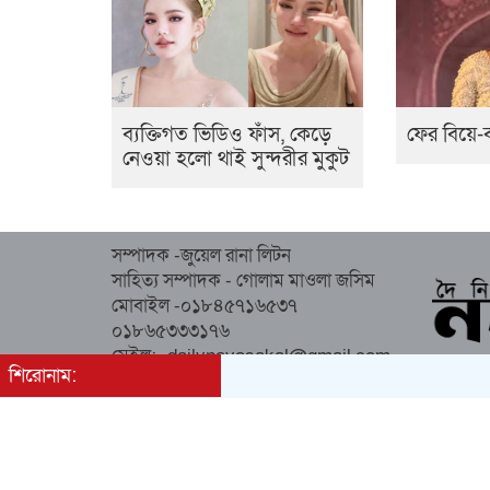
ব্যক্তিগত ভিডিও ফাঁস, কেড়ে
ফের বিয়ে-ব
নেওয়া হলো থাই সুন্দরীর মুকুট
সম্পাদক -জুয়েল রানা লিটন
সাহিত্য সম্পাদক - গোলাম মাওলা জসিম
মোবাইল -০১৮৪৫৭১৬৫৩৭
০১৮৬৫৩৩৩১৭৬
মেইল:- dailynayasakal@gmail.com
শিরোনাম:
অস্থায়ী কার্যালয় : কিচেন মার্কেট (২য় তলা),
সোনাপুর, সদর, নোয়াখালী।