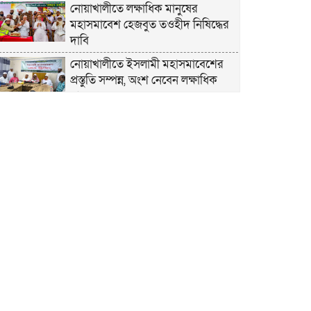
নোয়াখালীতে লক্ষাধিক মানুষের
মহাসমাবেশ হেজবুত তওহীদ নিষিদ্ধের
দাবি
নোয়াখালীতে ইসলামী মহাসমাবেশের
প্রস্তুতি সম্পন্ন, অংশ নেবেন লক্ষাধিক
মানুষ
নোয়াখালীতে ইসলামী ছাত্রশিবিরের
‘অদম্য জুলাই’ মিছিল
সুবর্ণচরে মায়ের অভিযোগে সাবেক ভাইস
চেয়ারম্যান গ্রেপ্তার
গাউসিয়া কমিটির সম্পাদক কামাল
হোসাইনের স্মরণ সভায় মিলাদ ও দোয়া
কামরুল কাননের ছবি বিকৃত করে
অপপ্রচারের প্রতিবাদে চাটখিলে