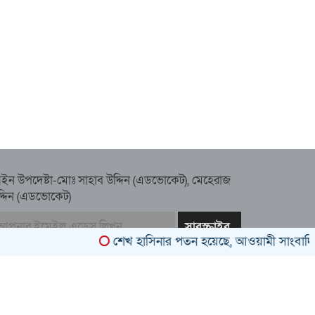
ইন উপদেষ্টা-মোঃ সাহাব উদ্দিন (এডভোকেট), মেহেরাজ
দ্দিন (এডভোকেট)
শেখ হাসিনার পতন হয়েছে, আওয়ামী সাংবাদিক-বুদ্ধিজ