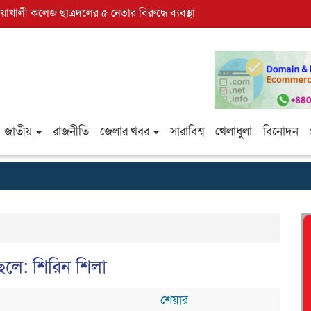
োয়াখালী কলেজ ছাত্রদলের ৫ নেতার বিরুদ্ধে ব্যবস্থা
জাতীয়
রাজনীতি
জেলার খবর
সারাবিশ্ব
খেলাধুলা
বিনোদন
েলে: শিরিন শিলা
শেয়ার