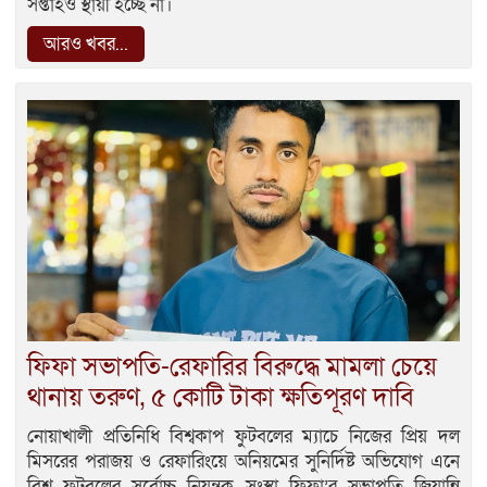
সপ্তাহও স্থায়ী হচ্ছে না।
আরও খবর...
ফিফা সভাপতি-রেফারির বিরুদ্ধে মামলা চেয়ে
থানায় তরুণ, ৫ কোটি টাকা ক্ষতিপূরণ দাবি
নোয়াখালী প্রতিনিধি বিশ্বকাপ ফুটবলের ম্যাচে নিজের প্রিয় দল
মিসরের পরাজয় ও রেফারিংয়ে অনিয়মের সুনির্দিষ্ট অভিযোগ এনে
বিশ্ব ফুটবলের সর্বোচ্চ নিয়ন্ত্রক সংস্থা ফিফা’র সভাপতি জিয়ান্নি