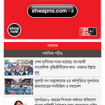
সর্বশেষ
সর্বাধিক পঠিত
শেখ হাসিনার পতন হয়েছে, আওয়ামী
সাংবাদিক-বুদ্ধিজীবীদের জন্য -বরকত উল্লাহ
বুলু
জুলাই গণ-অভ্যুত্থানের ২য় বর্ষপূর্তিতে সুবর্ণচরে
জামায়াতের গণমিছিল ও সমাবেশ
সুবর্ণচরে ৮ বছরের শিশুকে ধর্ষণের অভিযোগ