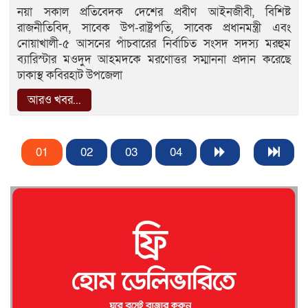
নয়া সকাল প্রতিবেদক দেশের প্রবীণ আইনজীবী, বিশিষ্ট
রাজনীতিবিদ, সাবেক উপ-রাষ্ট্রপতি, সাবেক প্রধানমন্ত্রী এবং
নোয়াখালী-৫ আসনের পাঁচবারের নির্বাচিত সংসদ সদস্য মরহুম
ব্যারিস্টার মওদুদ আহমদকে মরণোত্তর সম্মাননা প্রদান করেছে
ঢাকাস্থ কবিরহাট উপজেলা
আরও খবর...
01
02
03
04