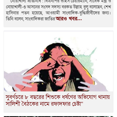
নোয়াখালী প্রতিনিধি : বিএনপির ভাইস চেয়ারম্যান, সাবেক মন্ত্রী ও
নোয়াখালী-৩ আসনের সংসদ সদস্য বরকত উল্লাহ বুলু বলেছেন, শেখ
হাসিনার পতন হয়েছে, আওয়ামী সাংবাদিক-বুদ্ধিজীবীদের জন্য।
আরও খবর...
তিনি বলেন, সাংবাদিকরা জাতির
সুবর্ণচরে ৮ বছরের শিশুকে ধর্ষণের অভিযোগ থানায়
সালিশী বৈঠকের নামে রফাদফার চেষ্টা“