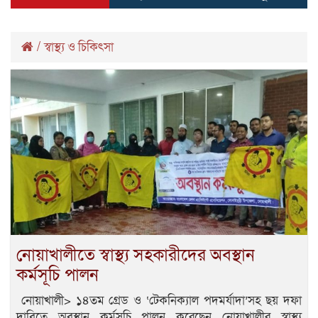
/
স্বাস্থ্য ও চিকিৎসা
নোয়াখালীতে স্বাস্থ্য সহকারীদের অবস্থান
কর্মসূচি পালন
নোয়াখালী> ১৪তম গ্রেড ও ‘টেকনিক্যাল পদমর্যাদা’সহ ছয় দফা
দাবিতে অবস্থান কর্মসূচি পালন করেছেন নোয়াখালীর স্বাস্থ্য