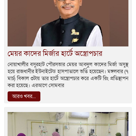
মেয়র কাদের মির্জার হার্টে অস্ত্রোপচার
নোয়াখালীর বসুরহাট পৌরসভার মেয়র আবদুল কাদের মির্জা অসুস্থ
হয়ে রাজধানীর ইউনাইটেড হাসপাতালে ভর্তি হয়েছেন। মঙ্গলবার (৭
মার্চ) বিকাল ৩টায় তার হার্টে অস্ত্রোপচার করে একটি রিং প্রতিস্থাপন
করা হয়েছে। এরআগে সোমবার
আরও খবর...