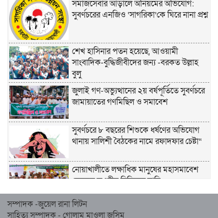
সমাজসেবার আড়ালে অনিয়মের অভিযোগ:
সুবর্ণচরের এনজিও ‘সাগরিকা’কে ঘিরে নানা প্রশ্ন
শেখ হাসিনার পতন হয়েছে, আওয়ামী
সাংবাদিক-বুদ্ধিজীবীদের জন্য -বরকত উল্লাহ
বুলু
জুলাই গণ-অভ্যুত্থানের ২য় বর্ষপূর্তিতে সুবর্ণচরে
জামায়াতের গণমিছিল ও সমাবেশ
সুবর্ণচরে ৮ বছরের শিশুকে ধর্ষণের অভিযোগ
থানায় সালিশী বৈঠকের নামে রফাদফার চেষ্টা“
নোয়াখালীতে লক্ষাধিক মানুষের মহাসমাবেশ
হেজবুত তওহীদ নিষিদ্ধের দাবি
সম্পাদক -জুয়েল রানা লিটন
নোয়াখালীতে ইসলামী মহাসমাবেশের প্রস্তুতি
সাহিত্য সম্পাদক - গোলাম মাওলা জসিম