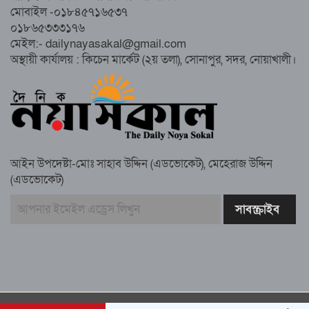
সম্পন্ন, অংশ নেবেন লক্ষাধিক মানুষ
মোবাইল -০১৮৪৫৭১৬৫৩৭
০১৮৬৫৩৩৩১৭৬
নোয়াখালীতে ইসলামী ছাত্রশিবিরের ‘অদম্য
মেইল:- dailynayasakal@gmail.com
জুলাই’ মিছিল
অস্থায়ী কার্যালয় : কিচেন মার্কেট (২য় তলা), সোনাপুর, সদর, নোয়াখালী।
সুবর্ণচরে মায়ের অভিযোগে সাবেক ভাইস
চেয়ারম্যান গ্রেপ্তার
আইন উপদেষ্টা-মোঃ সাহাব উদ্দিন (এডভোকেট), মেহেরাজ উদ্দিন
(এডভোকেট)
গাউসিয়া কমিটির সম্পাদক কামাল হোসাইনের
স্মরণ সভায় মিলাদ ও দোয়া
কামরুল কাননের ছবি বিকৃত করে অপপ্রচারের
প্রতিবাদে চাটখিলে মানববন্ধন