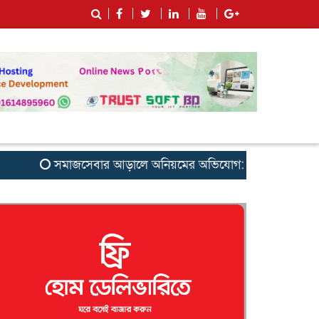
সমাজসেবার আড়ালে অনিয়মের অভিযোগ: সুবর্ণচরের এনজিও ‘সাগরিক