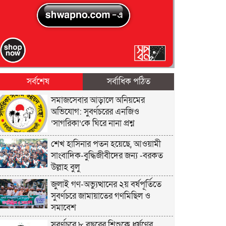
সর্বশেষ
সর্বাধিক পঠিত
সমাজসেবার আড়ালে অনিয়মের
অভিযোগ: সুবর্ণচরের এনজিও
‘সাগরিকা’কে ঘিরে নানা প্রশ্ন
শেখ হাসিনার পতন হয়েছে, আওয়ামী
সাংবাদিক-বুদ্ধিজীবীদের জন্য -বরকত
উল্লাহ বুলু
জুলাই গণ-অভ্যুত্থানের ২য় বর্ষপূর্তিতে
সুবর্ণচরে জামায়াতের গণমিছিল ও
সমাবেশ
সুবর্ণচরে ৮ বছরের শিশুকে ধর্ষণের