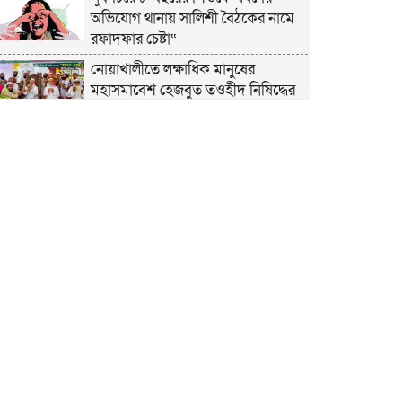
অভিযোগ থানায় সালিশী বৈঠকের নামে
রফাদফার চেষ্টা“
নোয়াখালীতে লক্ষাধিক মানুষের
মহাসমাবেশ হেজবুত তওহীদ নিষিদ্ধের
দাবি
নোয়াখালীতে ইসলামী মহাসমাবেশের
প্রস্তুতি সম্পন্ন, অংশ নেবেন লক্ষাধিক
মানুষ
নোয়াখালীতে ইসলামী ছাত্রশিবিরের
‘অদম্য জুলাই’ মিছিল
সুবর্ণচরে মায়ের অভিযোগে সাবেক ভাইস
চেয়ারম্যান গ্রেপ্তার
গাউসিয়া কমিটির সম্পাদক কামাল
হোসাইনের স্মরণ সভায় মিলাদ ও দোয়া