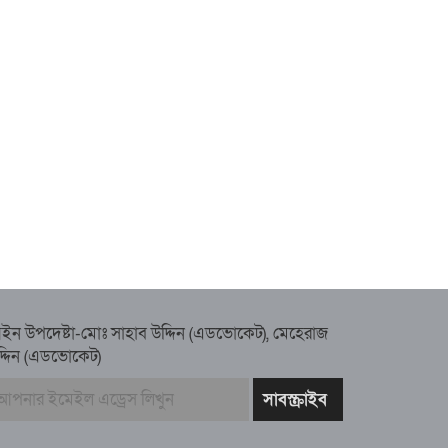
ইন উপদেষ্টা-মোঃ সাহাব উদ্দিন (এডভোকেট), মেহেরাজ
দ্দিন (এডভোকেট)