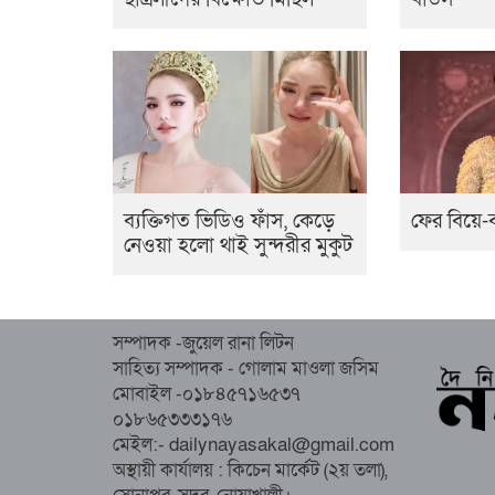
ব্যক্তিগত ভিডিও ফাঁস, কেড়ে
ফের বিয়ে-ব
নেওয়া হলো থাই সুন্দরীর মুকুট
সম্পাদক -জুয়েল রানা লিটন
সাহিত্য সম্পাদক - গোলাম মাওলা জসিম
মোবাইল -০১৮৪৫৭১৬৫৩৭
০১৮৬৫৩৩৩১৭৬
মেইল:- dailynayasakal@gmail.com
অস্থায়ী কার্যালয় : কিচেন মার্কেট (২য় তলা),